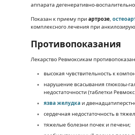
аппарата дегенеративно-воспалительног
Показан к приему при
артрозе
,
остеоар
комплексного лечения при анкилозир
Противопоказания
Лекарство Ревмоксикам противопоказан
высокая чувствительность к компо
нарушение всасывания глюкозы-гал
недостаточности (таблетки Ревмокс
язва желудка
и двенадцатиперстн
сердечная недостаточность в тяже
тяжелые болезни почек и печени;