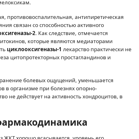
мелоксикам.
я, противовоспалительная, антипиретическая
яния связан со способностью активного
ксигеназы-2
. Как следствие, отмечается
итокинов, которые являются медиаторами
сть
циклооксигеназы-1
лекарство практически не
нтеза цитопротекторных простагландинов и
странение болевых ощущений, уменьшается
в в организме при болезнях опорно-
тво не действует на активность хондроцитов, в
фармакодинамика
 ЖКТ хорошо всасывается, уровень его