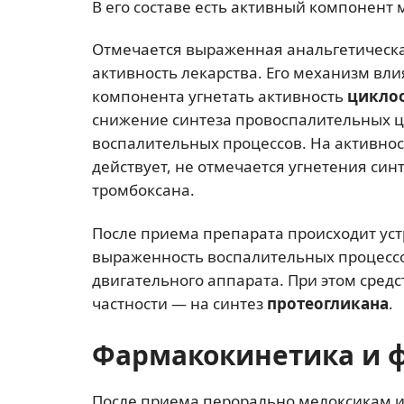
В его составе есть активный компонент 
Отмечается выраженная анальгетическа
активность лекарства. Его механизм вли
компонента угнетать активность
циклоо
снижение синтеза провоспалительных ц
воспалительных процессов. На активно
действует, не отмечается угнетения си
тромбоксана.
После приема препарата происходит у
выраженность воспалительных процессо
двигательного аппарата. При этом средс
частности — на синтез
протеогликана
.
Фармакокинетика и 
После приема перорально мелоксикам из