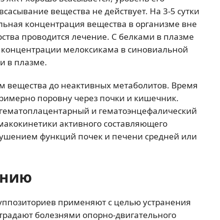
сасывание вещества не действует. На 3-5 сутки
льная концентрация вещества в организме вне
рства проводится лечение. С белками в плазме
ь концентрации мелоксикама в синовиальной
и в плазме.
м вещества до неактивных метаболитов. Время
римерно поровну через почки и кишечник.
 гематоплацентарный и гематоэнцефалический
макокинетики активного составляющего
ушением функций почек и печени средней или
ению
 суппозиториев применяют с целью устранения
страдают болезнями опорно-двигательного