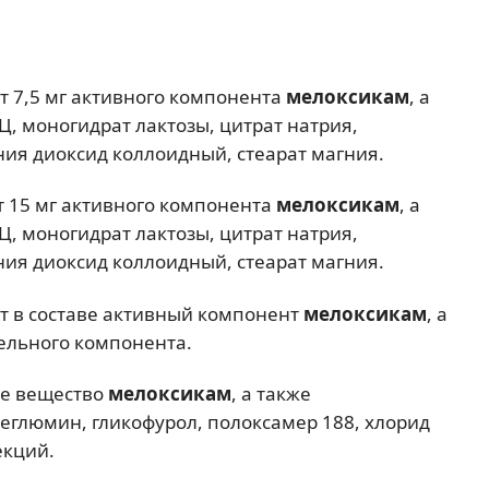
т 7,5 мг активного компонента
мелоксикам
, а
, моногидрат лактозы, цитрат натрия,
ия диоксид коллоидный, стеарат магния.
т 15 мг активного компонента
мелоксикам
, а
, моногидрат лактозы, цитрат натрия,
ия диоксид коллоидный, стеарат магния.
т в составе активный компонент
мелоксикам
, а
ельного компонента.
ое вещество
мелоксикам
, а также
еглюмин, гликофурол, полоксамер 188, хлорид
екций.