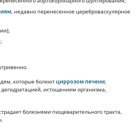
еренесенного аортокоронарного шунтирования;
ниям
, недавно перенесенное цереброваскулярное
ии);
;
утривенно.
юдям, которые болеют
циррозом печени
,
 с дегидратацией, истощением организма,
 страдает болезнями пищеварительного тракта,
ы.