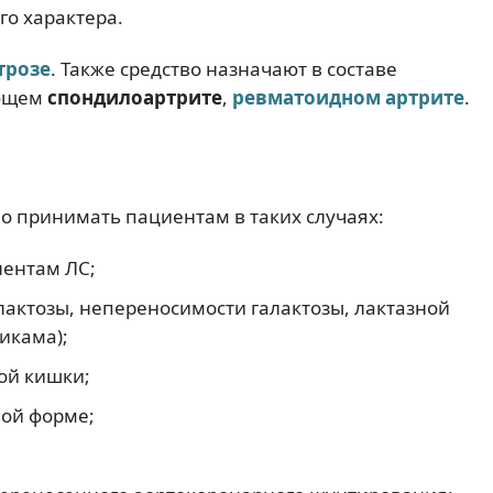
о характера.
трозе
. Также средство назначают в составе
ующем
спондилоартрите
,
ревматоидном артрите
.
о принимать пациентам в таких случаях:
нентам ЛС;
актозы, непереносимости галактозы, лактазной
икама);
ой кишки;
лой форме;