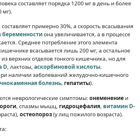
ловека составляет порядка 1200 мг в день и более
 мг).
 составляет примерно 30%, а скорость всасывания
и
беременности
она увеличивается, а в процессе
ается. Среднее потребление этого элемента
в кишечнике всасывается лишь 200 мг, а остальное
 из верхних отделов тонкого кишечника, но для
а D
, лактозы,
аскорбиновой кислоты
.
при наличии заболеваний желудочно-кишечного
чнокаменная болезнь
,
гепатиты
).
аются неврологические симптомы:
онеменение
и
дороги
, спазмы мышц,
гидроцефалия
,
витамин D-
зраста),
остеопороз
(у лиц пожилого возраста).
та: