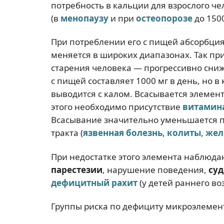
потребность в кальции для взрослого че
(в
менопаузу
и при
остеопорозе
до 1500
При потреблении его с пищей абсорбция
меняется в широких диапазонах. Так пр
старения человека — прогрессивно сниж
с пищей составляет 1000 мг в день, но 
выводится с калом. Всасывается элемент
этого необходимо присутствие
витамин
Всасывание значительно уменьшается 
тракта (
язвенная болезнь
,
колиты
,
жел
При недостатке этого элемента наблюд
парестезии
, нарушение поведения,
су
дефицитный рахит
(у детей раннего во
Группы риска по дефициту микроэлемен