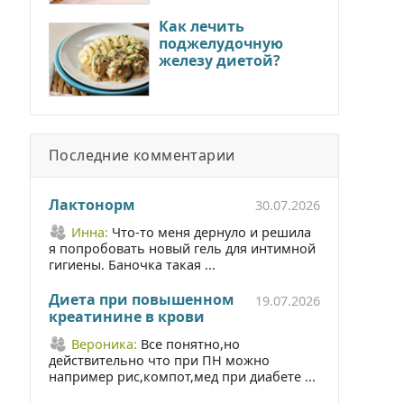
Как лечить
поджелудочную
железу диетой?
Последние комментарии
Лактонорм
30.07.2026
Инна:
Что-то меня дернуло и решила
я попробовать новый гель для интимной
гигиены. Баночка такая ...
Диета при повышенном
19.07.2026
креатинине в крови
Вероника:
Все понятно,но
действительно что при ПН можно
например рис,компот,мед при диабете ...