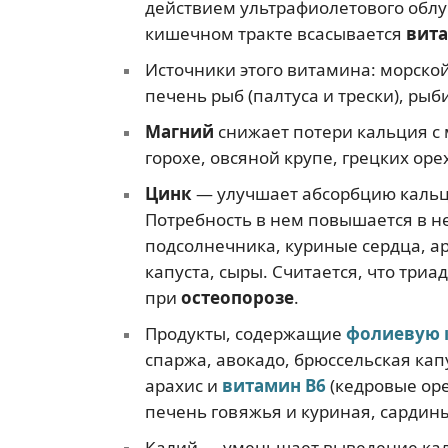
действием ультрафиолетового облу
кишечном тракте всасывается
вит
Источники этого витамина: морской
печень рыб (палтуса и трески), рыби
Магний
снижает потери кальция с 
горохе, овсяной крупе, грецких оре
Цинк
— улучшает абсорбцию кальц
Потребность в нем повышается в н
подсолнечника, куриные сердца, ар
капуста, сыры. Считается, что три
при
остеопорозе
.
Продукты, содержащие
фолиевую 
спаржа, авокадо, брюссельская кап
арахис и
витамин В6
(кедровые оре
печень говяжья и куриная, сардины
Калий — уменьшает выведение кал