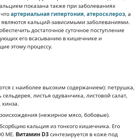
кальцием показана также при заболеваниях
 что
артериальная гипертония
,
атеросклероз
, а
я являются кальций-зависимыми заболеваниями.
беспечить достаточное суточное поступление
твующих его всасыванию в кишечнике и
ие этому процессу.
ются с наиболее высоким содержанием): петрушка,
нь сельдерея, листья одуванчика, листовой салат,
, кинза.
происхождения (нежирное мясо, бобовые).
сорбцию кальция из тонкого кишечника. Его
00 МЕ.
Витамин D3
синтезируется в коже под