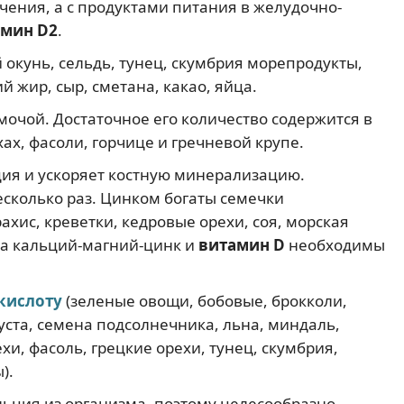
чения, а с продуктами питания в желудочно-
амин D2
.
 окунь, сельдь, тунец, скумбрия морепродукты,
й жир, сыр, сметана, какао, яйца.
мочой. Достаточное его количество содержится в
хах, фасоли, горчице и гречневой крупе.
ия и ускоряет костную минерализацию.
есколько раз. Цинком богаты семечки
ахис, креветки, кедровые орехи, соя, морская
ада кальций-магний-цинк и
витамин D
необходимы
кислоту
(зеленые овощи, бобовые, брокколи,
уста, семена подсолнечника, льна, миндаль,
хи, фасоль, грецкие орехи, тунец, скумбрия,
).
ьция из организма, поэтому целесообразно