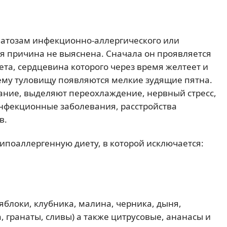
матозам инфекционно-аллергического или
я причина не выяснена. Сначала он проявляется
та, сердцевина которого через время желтеет и
ему туловищу появляются мелкие зудящие пятна.
ние, выделяют переохлаждение, нервный стресс,
нфекционные заболевания, расстройства
в.
поаллергенную диету, в которой исключается:
блоки, клубника, малина, черника, дыня,
, гранаты, сливы) а также цитрусовые, ананасы и