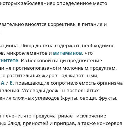
екоторых заболеваниях определенное место
бязательно вносятся коррективы в питание и
:
ациона. Пища должна содержать необходимое
ов, микроэлементов и
витаминов
, что
нитете
. Из белковой пищи предпочтение
сли не противопоказано) и молочным продуктам.
не растительных жиров над животными,
 А
и
Е
, повышающие сопротивляемость организма
явления. Углеводы должны восполняться
ения сложных углеводов (крупы, овощи, фрукты,
 печени, что предусматривает исключение
ых блюд, пряностей и приправ, а также консервов