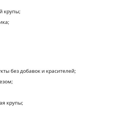
й крупы;
ика;
ты без добавок и красителей;
езом;
ая крупы;