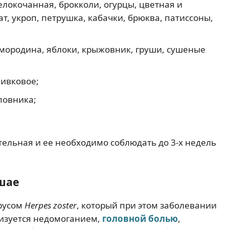
елокочанная, брокколи, огурцы, цветная и
т, укроп, петрушка, кабачки, брюква, патиссоны,
мородина, яблоки, крыжовник, груши, сушеные
ливковое;
повника;
ельная и ее необходимо соблюдать до 3-х недель
шае
русом
Herpes zoster
, который при этом заболевании
изуется недомоганием,
головной болью
,