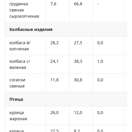
грудинка
7,6
66,8
-
6
свиная
сырокопченая
Колбасные изделия
колбаса в/
28,2
27,5
0,0
3
копченая
колбаса с/
24,1
38,3
1,0
4
вяленая
сосиски
11,8
30,8
0,0
3
свиные
Птица
курица
26,0
12,0
0,0
2
жареная
курица
27,5
8,2
0,0
1