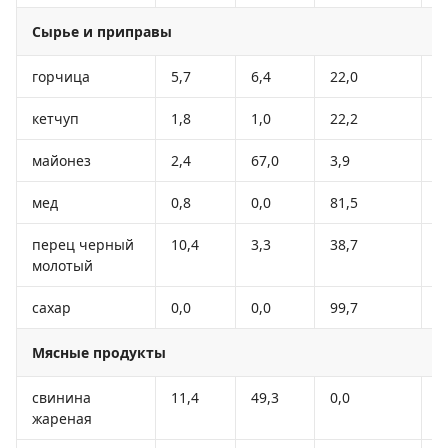
Сырье и приправы
горчица
5,7
6,4
22,0
1
кетчуп
1,8
1,0
22,2
9
майонез
2,4
67,0
3,9
6
мед
0,8
0,0
81,5
3
перец черный
10,4
3,3
38,7
2
молотый
сахар
0,0
0,0
99,7
3
Мясные продукты
свинина
11,4
49,3
0,0
4
жареная