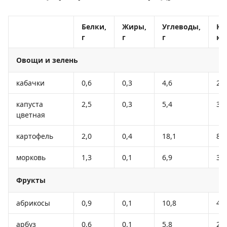
Белки,
Жиры,
Углеводы,
Ка
г
г
г
кк
Овощи и зелень
кабачки
0,6
0,3
4,6
24
капуста
2,5
0,3
5,4
30
цветная
картофель
2,0
0,4
18,1
80
морковь
1,3
0,1
6,9
32
Фрукты
абрикосы
0,9
0,1
10,8
41
арбуз
0,6
0,1
5,8
25