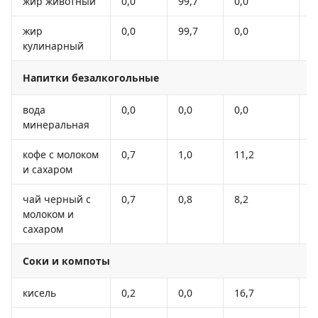
жир животный
0,0
99,7
0,0
8
жир
0,0
99,7
0,0
8
кулинарный
Напитки безалкогольные
вода
0,0
0,0
0,0
-
минеральная
кофе с молоком
0,7
1,0
11,2
5
и сахаром
чай черный с
0,7
0,8
8,2
4
молоком и
сахаром
Соки и компоты
кисель
0,2
0,0
16,7
6