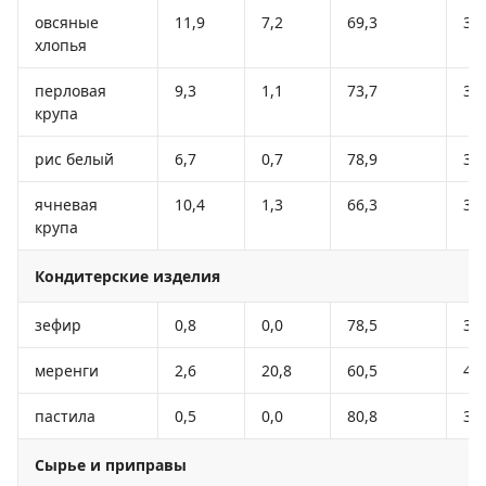
овсяные
11,9
7,2
69,3
36
хлопья
перловая
9,3
1,1
73,7
32
крупа
рис белый
6,7
0,7
78,9
34
ячневая
10,4
1,3
66,3
32
крупа
Кондитерские изделия
зефир
0,8
0,0
78,5
30
меренги
2,6
20,8
60,5
44
пастила
0,5
0,0
80,8
31
Сырье и приправы