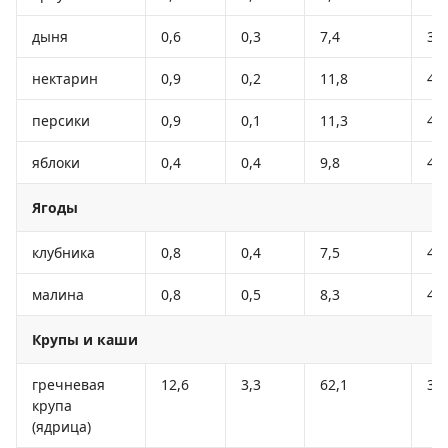
дыня
0,6
0,3
7,4
33
нектарин
0,9
0,2
11,8
48
персики
0,9
0,1
11,3
46
яблоки
0,4
0,4
9,8
47
Ягоды
клубника
0,8
0,4
7,5
41
малина
0,8
0,5
8,3
46
Крупы и каши
гречневая
12,6
3,3
62,1
31
крупа
(ядрица)