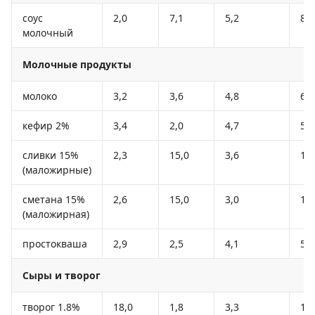
соус
2,0
7,1
5,2
84
молочный
Молочные продукты
молоко
3,2
3,6
4,8
64
кефир 2%
3,4
2,0
4,7
51
сливки 15%
2,3
15,0
3,6
16
(маложирные)
сметана 15%
2,6
15,0
3,0
15
(маложирная)
простокваша
2,9
2,5
4,1
53
Сыры и творог
творог 1.8%
18,0
1,8
3,3
10