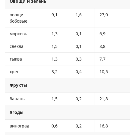
Овощи и зелень
овощи
9,1
1,6
27,0
1
бобовые
морковь
1,3
0,1
6,9
3
свекла
1,5
0,1
8,8
4
тыква
1,3
0,3
7,7
2
хрен
3,2
0,4
10,5
5
Фрукты
бананы
1,5
0,2
21,8
9
Ягоды
виноград
0,6
0,2
16,8
6