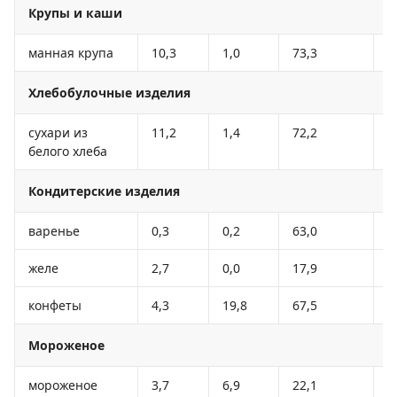
Крупы и каши
манная крупа
10,3
1,0
73,3
3
Хлебобулочные изделия
сухари из
11,2
1,4
72,2
3
белого хлеба
Кондитерские изделия
варенье
0,3
0,2
63,0
2
желе
2,7
0,0
17,9
7
конфеты
4,3
19,8
67,5
4
Мороженое
мороженое
3,7
6,9
22,1
1