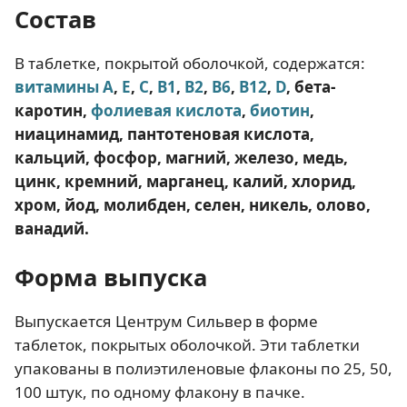
Состав
В таблетке, покрытой оболочкой, содержатся:
витамины
A
,
Е
,
С
,
В1
,
В2
,
В6
,
В12
,
D
, бета-
каротин,
фолиевая кислота
,
биотин
,
ниацинамид, пантотеновая кислота,
кальций, фосфор, магний, железо, медь,
цинк, кремний, марганец, калий, хлорид,
хром, йод, молибден, селен, никель, олово,
ванадий.
Форма выпуска
Выпускается Центрум Сильвер в форме
таблеток, покрытых оболочкой. Эти таблетки
упакованы в полиэтиленовые флаконы по 25, 50,
100 штук, по одному флакону в пачке.