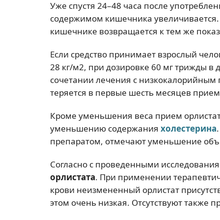
Уже спустя 24–48 часа после употребл
содержимом кишечника увеличивается. 
кишечнике возвращается к тем же показа
Если средство принимает взрослый челов
28 кг/м2, при дозировке 60 мг трижды в
сочетании лечения с низкокалорийным 
теряется в первые шесть месяцев прием
Кроме уменьшения веса прием орлистата
уменьшению содержания
холестерина
препаратом, отмечают уменьшение объ
Согласно с проведенными исследовани
орлистата
. При применении терапевтич
крови неизмененный орлистат присутств
этом очень низкая. Отсутствуют также 