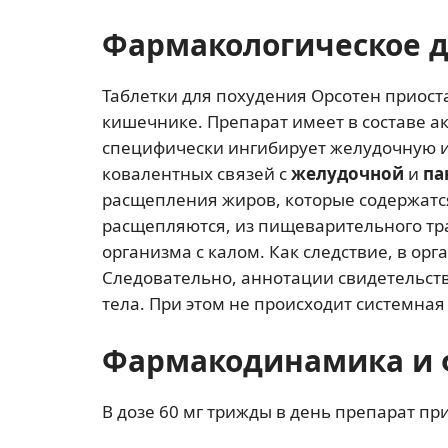
Фармакологическое 
Таблетки для похудения Орсотен приос
кишечнике. Препарат имеет в составе 
специфически ингибирует желудочную и
ковалентных связей с
желудочной
и
па
расщепления жиров, которые содержатся
расщепляются, из пищеварительного тра
организма с калом. Как следствие, в ор
Следовательно, аннотации свидетельств
тела. При этом не происходит системна
Фармакодинамика и 
В дозе 60 мг трижды в день препарат п