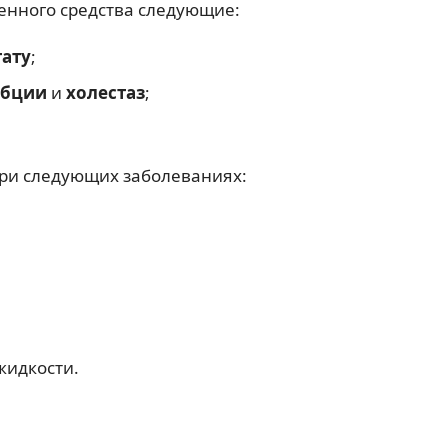
енного средства следующие:
ату
;
рбции
и
холестаз
;
при следующих заболеваниях:
жидкости.