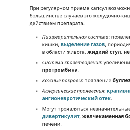
При регулярном приеме капсул возможн
большинстве случаев это желудочно-ки
действием препарата.
Пищеварительная система
: появл
кишки,
выделение газов
, периоди
в области живота,
жидкий стул
,
не
Система кроветворения
: увеличен
протромбина
.
Кожные покровы
: появление
булле
Аллергические проявления
:
крапивн
ангионевротический отек
.
Могут проявляться незначительны
дивертикулит
,
желчекаменная б
печени.