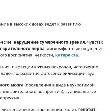
ие в высоких дозах ведет к развитию
увств
:
нарушение сумеречного зрения
, чувство
т зрительного нерва
, дискомфортные ощущения
го восприятия, четкости,
катаракта
.
ания, инфекции кожных покровов, истончение
ладонях, развитие фотосенсибилизации, зуд.
ного мозга
(проявления в виде неукротимой
ения зрительного восприятия), суицидальные
депрессия.
у, диспепсические проявления, колит,
гепатит
,