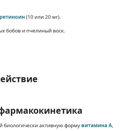
ретиноин
(10 или 20 мг).
х бобов и пчелиный воск.
действие
фармакокинетика
й биологически активную форму
витамина А
,