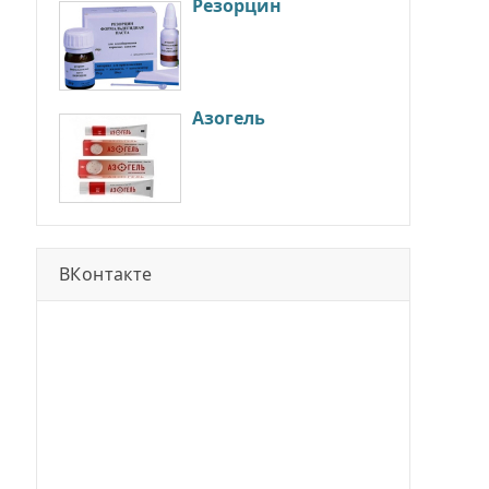
Резорцин
Азогель
ВКонтакте