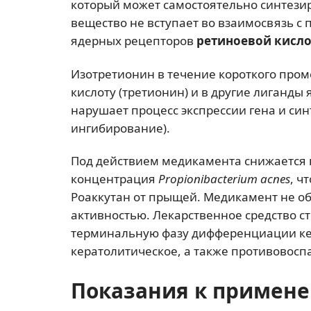
который может самостоятельно синтези
вещество не вступает во взаимосвязь с 
ядерных рецепторов
ретиноевой кисл
Изотретионин в течение короткого про
кислоту (третионин) и в другие лиганды
нарушает процесс экспрессии гена и син
ингибирование).
Под действием медикамента снижается 
концентрация
Propionibacterium acnes
, ч
Роаккутан от прыщей. Медикамент не о
активностью. Лекарственное средство с
терминальную фазу дифференциации ке
кератолитическое, а также противовосп
Показания к примен