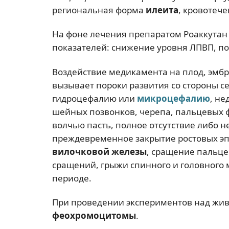
региональная форма
илеита
, кровотече
На фоне лечения препаратом Роаккутан
показателей: снижение уровня ЛПВП, 
Воздействие медикамента на плод, эмб
вызывает пороки развития со стороны с
гидроцефалию или
микроцефалию
, не
шейных позвонков, черепа, пальцевых 
волчью пасть, полное отсутствие либо н
преждевременное закрытие ростовых эп
вилочковой железы
, сращение пальце
сращений, грыжи спинного и головного 
периоде.
При проведении экспериментов над ж
феохромоцитомы
.