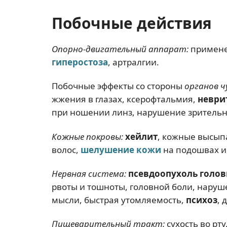
Побочные действия
Опорно-двигательный аппарат:
применен
гиперостоза
, артралгии.
Побочные эффекты со стороны
органов ч
жжения в глазах, ксерофтальмия,
неври
при ношении линз, нарушение зрительно
Кожные покровы:
хейлит
, кожные высып
волос,
шелушение кожи
на подошвах и 
Нервная система:
псевдоопухоль голов
рвоты и тошноты, головной боли, наруш
мысли, быстрая утомляемость,
психоз
, 
Пищеварительный тракт:
сухость во рт