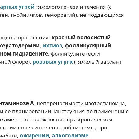
гарных угрей
тяжелого генеза и течения (с
ен, гнойничков, геморрагий), не поддающихся
оцесса ороговения:
красный волосистый
кератодермии
,
ихтиоз
,
фолликулярный
ном гидрадените
, фолликулите (если
ьной флоре),
розовых угрях
(тяжелый вариант
итаминозе А
, непереносимости изотретиноина,
и ее планировании. Инструкция по применению
икамент с осторожностью при хроническом
ологии почек и печеночной системы, при
иабете,
ожирении
,
алкоголизме
.