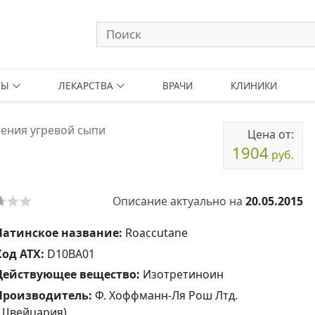
ТЫ
ЛЕКАРСТВА
ВРАЧИ
КЛИНИКИ
ения угревой сыпи
Цена от:
1904
руб.
Описание актуально на
20.05.2015
Латинское название:
Roaccutane
Код АТХ:
D10BA01
Действующее вещество:
Изотретиноин
Производитель:
Ф. Хоффманн-Ля Рош Лтд.
(Швейцария)