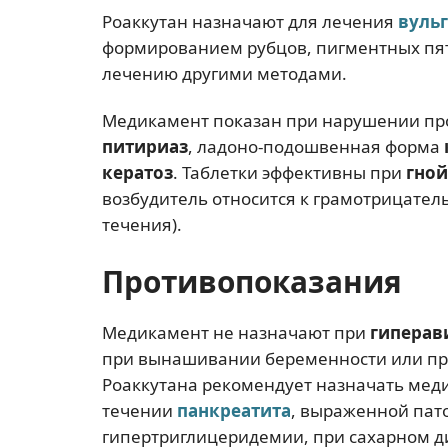
Роаккутан назначают для лечения
вуль
формированием рубцов, пигментных пят
лечению другими методами.
Медикамент показан при нарушении пр
питириаз
, ладоно-подошвенная форма
кератоз
. Таблетки эффективны при
гной
возбудитель относится к грамотрицател
течения).
Противопоказания
Медикамент не назначают при
гиперав
при вынашивании беременности или пр
Роаккутана рекомендует назначать мед
течении
панкреатита
, выраженной пат
гипертриглицеридемии, при сахарном д