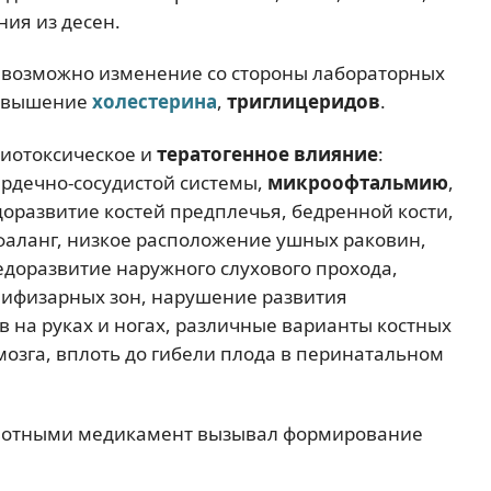
ния из десен.
 возможно изменение со стороны лабораторных
повышение
холестерина
,
триглицеридов
.
риотоксическое и
тератогенное влияние
:
ердечно-сосудистой системы,
микроофтальмию
,
доразвитие костей предплечья, бедренной кости,
фаланг, низкое расположение ушных раковин,
едоразвитие наружного слухового прохода,
ифизарных зон, нарушение развития
в на руках и ногах, различные варианты костных
мозга, вплоть до гибели плода в перинатальном
ивотными медикамент вызывал формирование