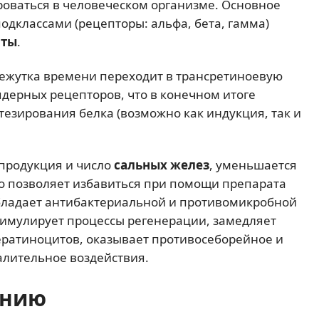
роваться в человеческом организме. Основное
подклассами (рецепторы: альфа, бета, гамма)
оты
.
межутка времени переходит в трансретиноевую
 ядерных рецепторов, что в конечном итоге
тезирования белка (возможно как индукция, так и
продукция и число
сальных желез
, уменьшается
то позволяет избавиться при помощи препарата
бладает антибактериальной и противомикробной
тимулирует процессы регенерации, замедляет
ратиноцитов, оказывает противосеборейное и
алительное воздействия.
ению