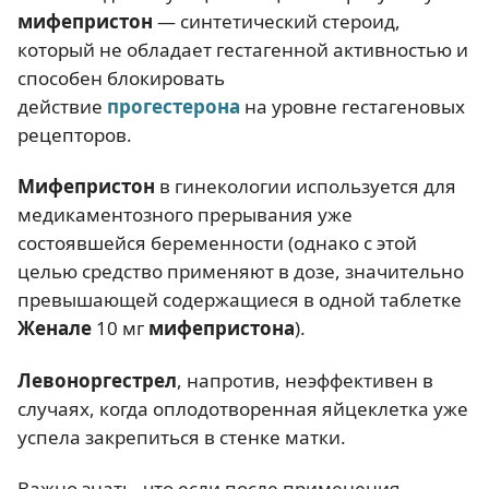
мифепристон
— синтетический стероид,
который не обладает гестагенной активностью и
способен блокировать
действие
прогестерона
на уровне гестагеновых
рецепторов.
Мифепристон
в гинекологии используется для
медикаментозного прерывания уже
состоявшейся беременности (однако с этой
целью средство применяют в дозе, значительно
превышающей содержащиеся в одной таблетке
Женале
10 мг
мифепристона
).
Левоноргестрел
, напротив, неэффективен в
случаях, когда оплодотворенная яйцеклетка уже
успела закрепиться в стенке матки.
Важно знать, что если после применения