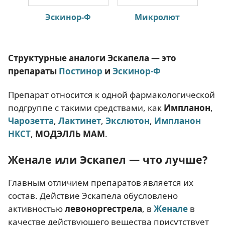
Эскинор-Ф
Микролют
Структурные аналоги Эскапела — это
препараты
Постинор
и
Эскинор-Ф
Препарат относится к одной фармакологической
подгруппе с такими средствами, как
Импланон
,
Чарозетта
,
Лактинет
,
Экслютон
,
Импланон
НКСТ
,
МОДЭЛЛЬ МАМ
.
Женале или Эскапел — что лучше?
Главным отличием препаратов является их
состав. Действие Эскапела обусловлено
активностью
левоноргестрела
, в
Женале
в
качестве действующего вещества присутствует