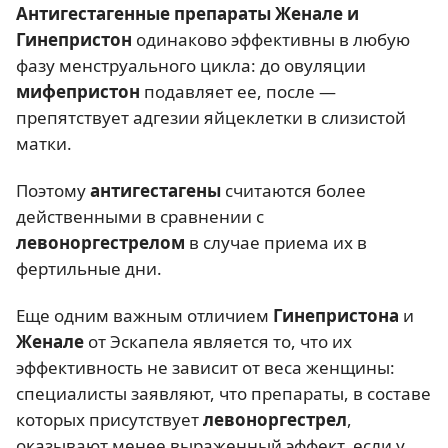
Антигестагенные препараты Женале и
Гинепристон
одинаково эффективны в любую
фазу менструального цикла: до овуляции
мифепристон
подавляет ее, после —
препятствует адгезии яйцеклетки в слизистой
матки.
Поэтому
антигестагены
считаются более
действенными в сравнении с
левоноргестрелом
в случае приема их в
фертильные дни.
Еще одним важным отличием
Гинепристона
и
Женале
от Эскапела является то, что их
эффективность не зависит от веса женщины:
специалисты заявляют, что препараты, в составе
которых присутствует
левоноргестрел
,
оказывают менее выраженный эффект, если у