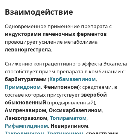
Взаимодействие
Одновременное применение препарата с
индукторами печеночных ферментов
провоцирует усиление метаболизма
левоноргестрела
.
Снижению контрацептивного эффекта Эскапела
способствует прием препарата в комбинации с:
барбитуратами
(
Карбамазепином
,
Примидоном
,
Фенитоином
); средствами, в
составе которых присутствует
зверобой
обыкновенный
(продырявленный);
Ампренавиром
,
Оксикарбазепином
,
Ланзопразолом
,
Топираматом
,
Рифампицином
,
Невирапином
,
Такролимусом
,
Третиноином
, средствами