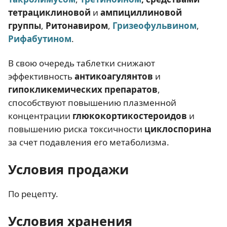
тетрациклиновой
и
ампициллиновой
группы
,
Ритонавиром
,
Гризеофульвином
,
Рифабутином
.
В свою очередь таблетки снижают
эффективность
антикоагулянтов
и
гипокликемических препаратов
,
способствуют повышению плазменной
концентрации
глюкокортикостероидов
и
повышению риска токсичности
циклоспорина
за счет подавления его метаболизма.
Условия продажи
По рецепту.
Условия хранения