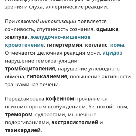
зрения и слуха, аллергические реакции.
При
тяжелой интоксикации
появляется
сонливость, спутанность сознания,
одышка
,
желтуха
,
желудочно-кишечное
кровотечение
,
гипертермия
,
коллапс
,
кома
.
Отмечается щелочная реакция мочи,
ацидоз
,
нарушение гемокоагуляции,
тромбоцитопения
, нарушение углеводного
обмена,
гипокалиемия
, повышение активности
трансаминаз печени.
Передозировка
кофеином
проявляется
психомоторным возбуждением, беспокойством,
тремором
, судорогами, мышечные
подергиваниями,
экстрасистолией
и
тахикардией
.