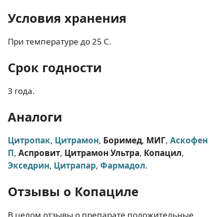
Условия хранения
При температуре до 25 С.
Срок годности
3 года.
Аналоги
Цитропак
,
Цитрамон
,
Боримед
,
МИГ
,
Аскофен
П
,
Аспровит
,
Цитрамон Ультра
,
Копацил
,
Экседрин
,
Цитрапар
,
Фармадол
.
Отзывы о Копациле
В целом отзывы о препарате положительные.