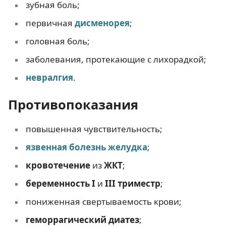
зубная боль;
первичная
дисменорея
;
головная боль;
заболевания, протекающие с лихорадкой;
невралгия
.
Противопоказания
повышенная чувствительность;
язвенная болезнь желудка
;
кровотечение
из
ЖКТ
;
беременность I
и
III триместр
;
пониженная свертываемость крови;
геморрагический диатез
;