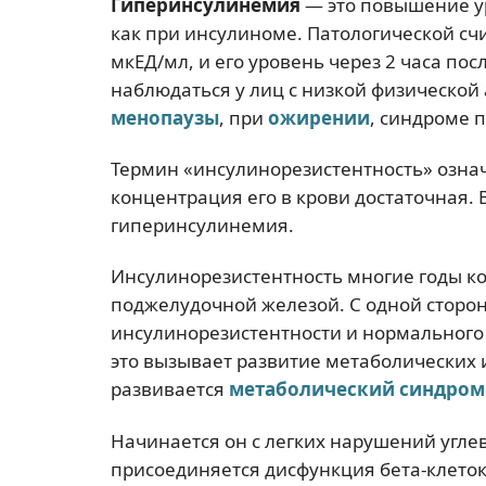
Гиперинсулинемия
— это повышение ур
как при инсулиноме. Патологической сч
мкЕД/мл, и его уровень через 2 часа по
наблюдаться у лиц с низкой физической 
менопаузы
, при
ожирении
, синдроме 
Термин «инсулинорезистентность» означ
концентрация его в крови достаточная.
гиперинсулинемия.
Инсулинорезистентность многие годы к
поджелудочной железой. С одной сторо
инсулинорезистентности и нормального т
это вызывает развитие метаболических
развивается
метаболический синдром
Начинается он с легких нарушений угле
присоединяется дисфункция бета-клеток