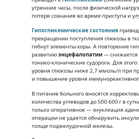
утренние часы, после физической нагру
потеря сознания во время приступа и у
Гипогликемические состояния
привод
прекращении поступления глюкозы в тк
гибнут элементы коры. А повторение гип
развитию
энцефалопатии
— снижается 
тонико-клонические судороги. Для этог
уровня глюкозы ниже 2,7 ммоль/л при пр
и повышение уровня иммунореактивного
В питание больного вносятся корректи
количества углеводов до 500-600 г в су
только оперативное — энуклеация адено
операции не удается обнаружить инсули
толще поджелудочной железы.