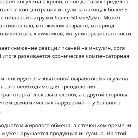
овня инсулина в крови, но не до таких пределов
итается концентрация инсулина натощак более 5
сле пищевой нагрузки более 50 мкЕД/мл. Может
активностью, в пожилом возрасте, в период
поликистозных яичников, инсулинорезистентности.
ает снижение реакции тканей на инсулин, хотя
 В итоге развивается хроническая компенсаторная
омпенсируется избыточной выработкой инсулина
ны, это необходимо для преодоления
ранспорта глюкозы в клетки, а с другой стороны
 и гемодинамических нарушений — у больного
.
водного и жирового обмена, а с течением времени
 и уже нарушается продукция инсулина. На этой