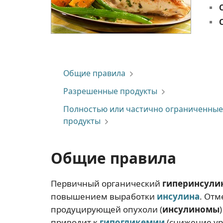
Общие правила
Разрешенные продукты
Полностью или частично ограниченные
продукты
Общие правила
Первичный органический
гиперинсули
повышением выработки
инсулина
. Отм
продуцирующей опухоли (
инсулиномы
приводит к
гипогликемии
(снижение ур