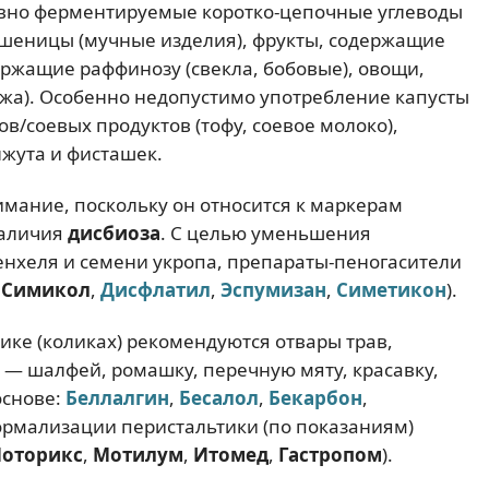
но ферментируемые коротко-цепочные углеводы
пшеницы (мучные изделия), фрукты, содержащие
держащие раффинозу (свекла, бобовые), овощи,
ржа). Особенно недопустимо употребление капусты
ов/соевых продуктов (тофу, соевое молоко),
нжута и фисташек.
имание, поскольку он относится к маркерам
наличия
дисбиоза
. С целью уменьшения
енхеля и семени укропа, препараты-пеногасители
,
Симикол
,
Дисфлатил
,
Эспумизан
,
Симетикон
).
ке (коликах) рекомендуются отвары трав,
— шалфей, ромашку, перечную мяту, красавку,
основе:
Беллалгин
,
Бесалол
,
Бекарбон
,
нормализации перистальтики (по показаниям)
оторикс
,
Мотилум
,
Итомед
,
Гастропом
).