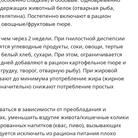
одержащих животный белок (отварная рыба,
 телятина). Постепенно включают в рацион
, овощные/фруктовые пюре.
чем через 2 недели. При гнилостной диспепсии
тся углеводные продукты, соки, овощи, тертые
 белый хлеб, сухари. При этом, ограничивается
 дней добавляют в рацион картофельное пюре и
рудку, творог, отварную рыбу). При жировой
вают до минимума употребление жира (жирное
езначительно снижают потребление простых
аться в зависимости от преобладания и
ак, уменьшить вздутие живота/кишечные колики
зированных напитков (квас, пиво), вызывающих
уется исключить из рациона питания плохо