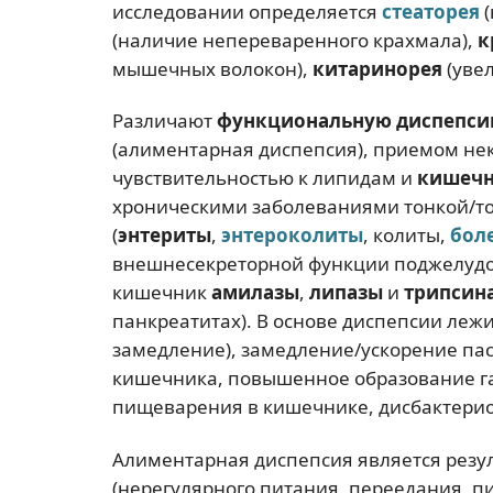
исследовании определяется
стеаторея
(
(наличие непереваренного крахмала),
к
мышечных волокон),
китаринорея
(увел
Различают
функциональную диспепс
(алиментарная диспепсия), приемом не
чувствительностью к липидам и
кишечн
хроническими заболеваниями тонкой/то
(
энтериты
,
энтероколиты
, колиты,
бол
внешнесекреторной функции поджелудо
кишечник
амилазы
,
липазы
и
трипсин
панкреатитах). В основе диспепсии леж
замедление), замедление/ускорение па
кишечника, повышенное образование га
пищеварения в кишечнике, дисбактерио
Алиментарная диспепсия является резу
(нерегулярного питания, переедания, п