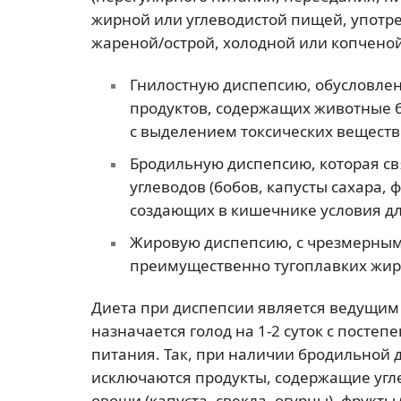
жирной или углеводистой пищей, употре
жареной/острой, холодной или копченой
Гнилостную диспепсию, обусловле
продуктов, содержащих животные 
с выделением токсических веществ
Бродильную диспепсию, которая св
углеводов (бобов, капусты сахара, 
создающих в кишечнике условия дл
Жировую диспепсию, с чрезмерны
преимущественно тугоплавких жиро
Диета при диспепсии является ведущим
назначается голод на 1-2 суток с пост
питания. Так, при наличии бродильной 
исключаются продукты, содержащие угл
овощи (капуста, свекла, огурцы), фрукт