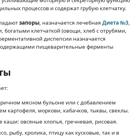
, усиливающие моторную и секреторную функцию
ильных процессов и содержат грубую клетчатку.
бладают
запоры
, назначается лечебная
Диета №3
,
, богатыми клетчаткой (овощи, хлеб с отрубями,
 ферментативной диспепсии назначается
, содержащими пищеварительные ферменты
ты
ет:
оричном мясном бульоне или с добавлением
м картофеля, моркови, кабачков, тыквы, свеклы.
 каши: овсяные хлопья, гречневая, рисовая.
, рыбу, кролика, птицу как кусковые, так и в