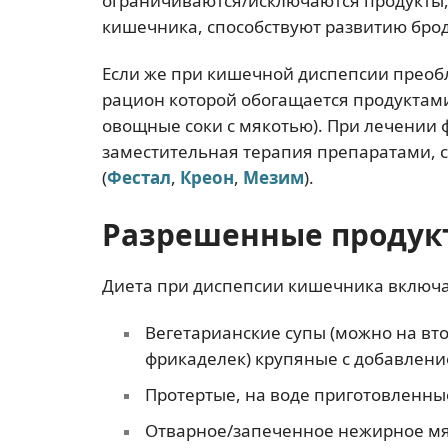
ограничиваются/исключаются продукты
кишечника, способствуют развитию брод
Если же при кишечной диспепсии прео
рацион которой обогащается продуктами
овощные соки с мякотью). При лечении
заместительная терапия препаратами
(
Фестал
,
Креон
,
Мезим
).
Разрешенные продук
Диета при диспепсии кишечника включа
Вегетарианские супы (можно на вт
фрикаделек) крупяные с добавление
Протертые, на воде приготовленные
Отварное/запеченное нежирное мясо