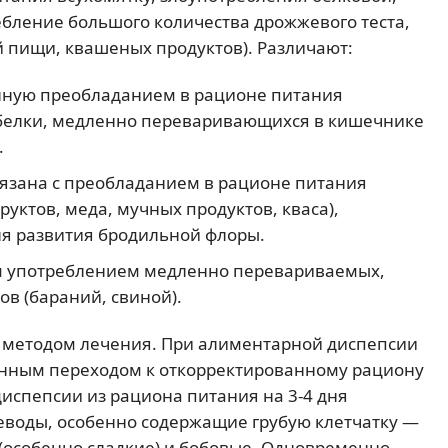
бление большого количества дрожжевого теста,
 пищи, квашеных продуктов). Различают:
нную преобладанием в рационе питания
белки, медленно переваривающихся в кишечнике
.
язана с преобладанием в рационе питания
фруктов, меда, мучных продуктов, кваса),
я развития бродильной флоры.
м употреблением медленно перевариваемых,
в (бараний, свиной).
 методом лечения. При алиментарной диспепсии
епенным переходом к откорректированному рациону
диспепсии из рациона питания на 3-4 дня
еводы, особенно содержащие грубую клетчатку —
ы (особенно сладкие) и бобовые. Одновременно