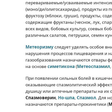
перевариваемые/усваиваемые интенсив
(моно/ди/олигосахариды), продукты из 
фруктозу (яблоки, груши), продукты, со
содержащие фруктаны (чеснок, лук, спа
всех видов, бобовых культур, соевых боб
различных салатов, петрушки, семян ку
Метеоризму
следует уделять особое вн
нарушения процессов пищеварения и 
газообразования назначаются отвары ф
на основе
симетикона
(
Метеоспазмил
При появлении сильных болей в кишечни
оказывающие спазмолитический эффект 
душицу или аптечные препараты на их 
Спазмоверин
,
Но-шпа
,
Спазмол
. Для 
назначаются препараты-прокинетики (
М