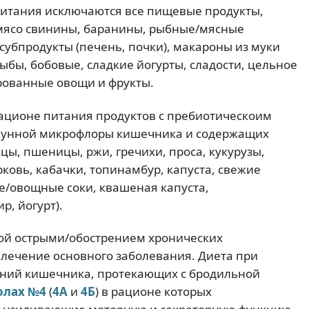
питания исключаются все пищевые продукты,
ясо свинины, баранины, рыбные/мясные
субпродукты (печень, почки), макароны из муки
ыбы, бобовые, сладкие йогурты, сладости, цельное
рованные овощи и фрукты.
рационе питания продуктов с пребиотическоим
мунной микрофлоры кишечника и содержащих
ы, пшеницы, ржи, гречихи, проса, кукурузы,
ковь, кабачки, топинамбур, капуста, свежие
е/овощные соки, квашеная капуста,
, йогурт).
ой острыми/обострением хронических
лечение основного заболевания. Диета при
аний кишечника, протекающих с бродильной
олах №4
(
4А
и
4Б
) в рационе которых