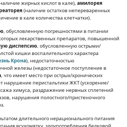
наличие жирных кислот в кале),
амилорея
реаторея
(наличие остатков непереваренных
ичение в кале количества клетчатки).
ию
, обусловленную погрешностями в питании
которых лекарственных препаратов, повышенной
ую диспепсию
, обусловленную острыми/
лстой кишки воспалительного характера
езнь Крона
), недостаточностью
чной железы (недостаточное поступление в
а
, что имеет место при острых/хронических
ит нарушение перистальтики ЖКТ (ускорение/
ссажа химуса, раздражение нервных сплетений
зов, нарушения полостного/пристеночного
з.
льтатом длительного нерационального питания
итания всухомятку, злоупотребления белковой,