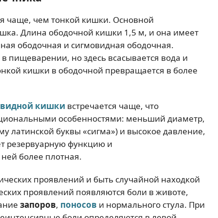
я чаще, чем тонкой кишки. Основной
шка. Длина ободочной кишки 1,5 м, и она имеет
чная ободочная и сигмовидная ободочная.
в пищеварении, но здесь всасывается вода и
онкой кишки в ободочной превращается в более
овидной кишки
встречается чаще, что
кциональными особенностями: меньший диаметр,
му латинской буквы «сигма») и высокое давление,
ет резервуарную функцию и
ней более плотная.
ических проявлений и быть случайной находкой
еских проявлений появляются боли в животе,
вание
запоров
,
поносов
и нормального стула. При
еинтенсивные боли определяются в левой