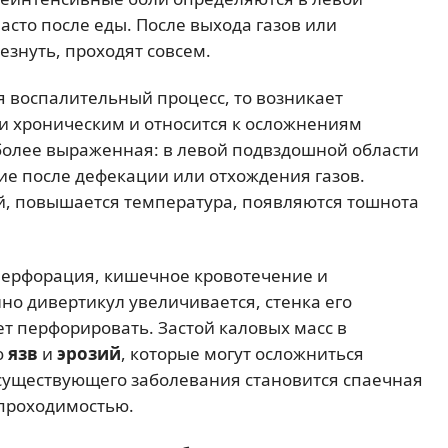
асто после еды. После выхода газов или
знуть, проходят совсем.
я воспалительный процесс, то возникает
 и хроническим и относится к осложнениям
более выраженная: в левой подвздошной области
ие после дефекации или отхождения газов.
й, повышается температура, появляются тошнота
перфорация, кишечное кровотечение и
нно дивертикул увеличивается, стенка его
ет перфорировать. Застой каловых масс в
ю
язв
и
эрозий
, которые могут осложниться
существующего заболевания становится спаечная
епроходимостью.