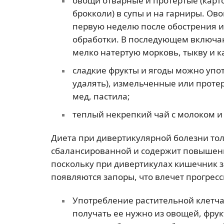
овощи отварные и протертые (карто
брокколи) в супы и на гарниры. О
первую неделю после обострения и
обработки. В последующем включаю
мелко натертую морковь, тыкву и к
сладкие фрукты и ягоды можно упо
удалять), измельченные или протер
мед, пастила;
теплый некрепкий чай с молоком и 
Диета при дивертикулярной болезни тол
сбалансированной и содержит повышенн
поскольку при дивертикулах кишечник 
появляются запоры, что влечет прогрес
Употребление растительной клетчат
получать ее нужно из овощей, фру