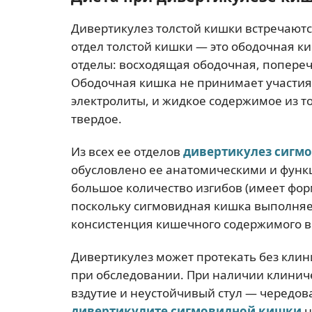
Дивертикулез толстой кишки встречаютс
отдел толстой кишки — это ободочная ки
отделы: восходящая ободочная, попере
Ободочная кишка не принимает участия 
электролиты, и жидкое содержимое из т
твердое.
Из всех ее отделов
дивертикулез сигм
обусловлено ее анатомическими и фун
большое количество изгибов (имеет фор
поскольку сигмовидная кишка выполня
консистенция кишечного содержимого в 
Дивертикулез может протекать без клин
при обследовании. При наличии клинич
вздутие и неустойчивый стул — чередо
дивертикулите сигмовидной кишки
н