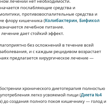
ном лечении нет необходимости.
значается послабляющие средства и
олитики, противовоспалительные средства и
е флору кишечника (
Колибактерин
,
Бификол
назначается лечебное питание.
лечение дает стойкий эффект.
лагоприятно без осложнений в течение всей
заболевания, и с каждым рецидивом возрастает
учаях предлагается хирургическое лечение —
бострении хронического диетотерапия полностью
 употребления легко усвояемой пищи (
Диета №4
в) до создания полного покоя кишечнику — голод и