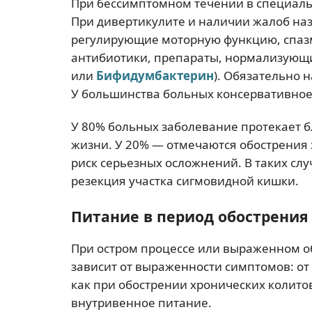
При бессимптомном течении в специаль
При дивертикулите и наличии жалоб на
регулирующие моторную функцию, спазм
антибиотики, препараты, нормализующи
или
Бифидумбактерин
). Обязательно 
У большинства больных консервативное 
У 80% больных заболевание протекает б
жизни. У 20% — отмечаются обострения 
риск серьезных осложнений. В таких сл
резекция участка сигмовидной кишки.
Питание в период обострения
При остром процессе или выраженном о
зависит от выраженности симптомов: от
как при обострении хронических колито
внутривенное питание.