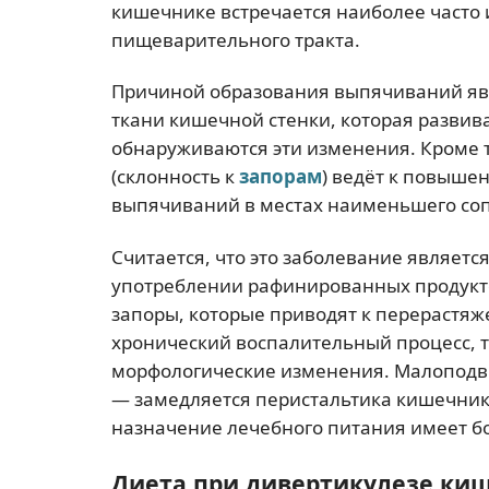
кишечнике встречается наиболее часто 
пищеварительного тракта.
Причиной образования выпячиваний яв
ткани кишечной стенки, которая развива
обнаруживаются эти изменения. Кроме 
(склонность к
запорам
) ведёт к повыше
выпячиваний в местах наименьшего со
Считается, что это заболевание являет
употреблении рафинированных продукто
запоры, которые приводят к перерастяж
хронический воспалительный процесс, т
морфологические изменения. Малоподв
— замедляется перистальтика кишечника 
назначение лечебного питания имеет б
Диета при дивертикулезе ки