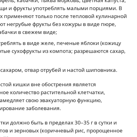
фель, кабачки, тыква морковь, цветная капуста,
вощи и фрукты употреблять малыми порциями. В
х применяют только после тепловой кулинарной
т негрубые фрукты без кожуры в виде пюре,
абачки в свежем виде;
треблять в виде желе, печеные яблоки (кожицу
тые сухофрукты из компота; разрешаются сахар,
сахаром, отвар отрубей и настой шиповника.
стой кишки вне обострения является
ое количество растительной клетчатки,
замедляет свою эвакуаторную функцию,
сирование заболевания.
ки должно быть в пределах 30–35 г в сутки и
ктов и зерновых (коричневый рис, пророщенное