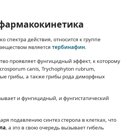
фармакокинетика
о спектра действия, относится к группе
веществом является
тербинафин
.
тво проявляет фунгицидный эффект, к которому
crosporum canis, Trychophyton rubrum,
евые грибы, а также грибы рода диморфных
зывает и фунгицидный, и фунгистатический
аря подавлению синтез стерола в клетках, что
ла
, а это в свою очередь вызывает гибель