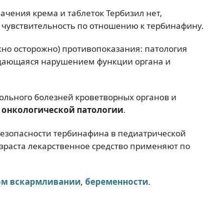
чения крема и таблеток Тербизил нет,
чувствительность по отношению к тербинафину.
но осторожно) противопоказания: патология
ждающаяся нарушением функции органа и
ольного болезней кроветворных органов и
и
онкологической патологии
.
безопасности тербинафина в педиатрической
озраста лекарственное средство применяют по
ом вскармливании
,
беременности
.