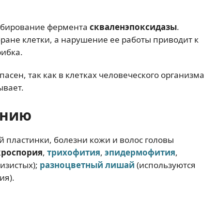
ибирование фермента
скваленэпоксидазы
.
ане клетки, а нарушение ее работы приводит к
рибка.
асен, так как в клетках человеческого организма
ывает.
ению
 пластинки, болезни кожи и волос головы
роспория
,
трихофития
,
эпидермофития
,
лизистых);
разноцветный лишай
(используются
ия).