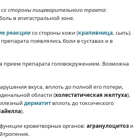
я
со стороны пищеварительного тракта
:
 боль в эпигастральной зоне.
ие реакции
со стороны кожи (
крапивница
, сыпь).
препарата появлялись боли в суставах и в
а прием препарата головокружением. Возможна
арушения вкуса, вплоть до полной его потери,
оденальной области (
холестатическая желтуха
),
буллезный
дерматит
вплоть до токсического
Лайелла
).
 функции кроветворных органов:
агранулоцитоз
и
йтропения.