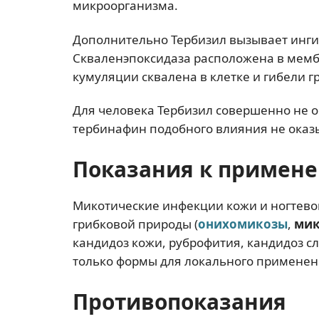
микроорганизма.
Дополнительно Тербизил вызывает инг
Скваленэпоксидаза расположена в мембр
кумуляции сквалена в клетке и гибели г
Для человека Тербизил совершенно не оп
тербинафин подобного влияния не оказ
Показания к примен
Микотические инфекции кожи и ногтевой
грибковой природы (
онихомикозы
,
мик
кандидоз кожи, руброфития, кандидоз с
только формы для локального применен
Противопоказания