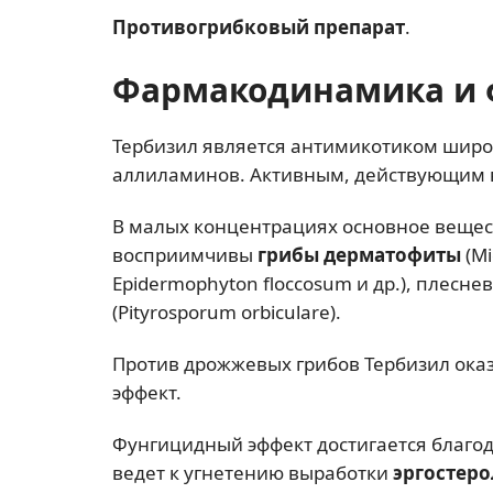
Противогрибковый препарат
.
Фармакодинамика и 
Тербизил является антимикотиком широк
аллиламинов. Активным, действующим 
В малых концентрациях основное вещес
восприимчивы
г
р
ибы дерматофиты
(Mi
Epidermophyton floccosum и др.), плесн
(Pityrosporum orbiculare).
Против дрожжевых грибов Тербизил ока
эффект.
Фунгицидный эффект достигается благод
ведет к угнетению выработки
эргостеро