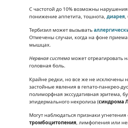
С частотой до 10% возможны нарушени
понижение аппетита, тошнота,
диарея
,
Тербизил может вызывать
аллергическ
Отмечены случаи, когда на фоне приема 
мышцах.
Нервная система
может отреагировать н
головная боль.
Крайне редки, но все же не исключены н
застойные явления в гепато-панкрео-ду
полиморфная экссудативная эритема, 
эпидермального некролиза (
синдрома 
Могут наблюдаться признаки угнетения
тромбоцитопения
, лимфопения или не