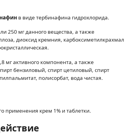
инафин
в виде тербинафина гидрохлорида.
или 250 мг данного вещества, а также
лоза, диоксид кремния, карбоксиметилкрахмал
рокристаллическая.
,8 мг активного компонента, а также
спирт бензиловый, спирт цетиловый, спирт
тилпальмитат, полисорбат, вода чистая.
го применения крем 1% и таблетки.
действие