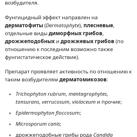
возбудителя.
Фунгицидный эффект направлен на
дерматофиты
(
Dermatophyte
),
плесневые
,
отдельные виды
диморфных грибов
,
дрожжеподобных
и
дрожжевых грибов
(по
отношению к последним возможно также
фунгистатическое действие).
Препарат проявляет активность по отношению к
таким возбудителям
дерматомикозов
:
Trichophyton rubrum
,
mentagrophytes
,
tonsurans
,
verrucosum
,
violaceum
и прочие;
Epidermophyton floccosu
m;
Microsporum canis
;
дрожжеподобные грибы рода
Candida