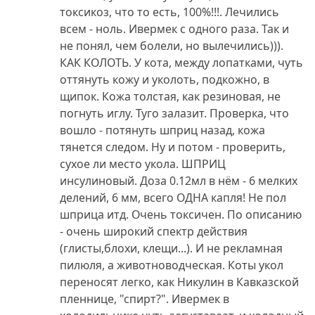
токсикоз, что то есть, 100%!!!. Лечились
всем - ноль. Ивермек с одного раза. Так и
не понял, чем болели, но вылечились))).
КАК КОЛОТЬ. У кота, между лопатками, чуть
оттянуть кожу и уколоть, подкожно, в
щипок. Кожа толстая, как резиновая, не
погнуть иглу. Туго залазит. Проверка, что
вошло - потянуть шприц назад, кожа
тянется следом. Ну и потом - проверить,
сухое ли место укола. ШПРИЦ
инсулиновый. Доза 0.12мл в нём - 6 мелких
делений, 6 мм, всего ОДНА капля! Не пол
шприца итд. Очень токсичен. По описанию
- очень широкий спектр действия
(глисты,блохи, клещи...). И не рекламная
пилюля, а животноводческая. Коты укол
переносят легко, как Никулин в Кавказской
пленнице, "спирт?". Ивермек в