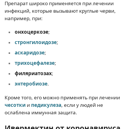
Препарат широко применяется при лечении
инфекций, которые вызывают круглые черви,
например, при:
онхоцеркозе
;
стронгилоидозе
;
аскаридозе
;
трихоцефалезе
;
филяриатозах
;
энтеробиозе
.
Кроме того, его можно применять при лечении
чесотки
и
педикулеза
, если у людей не
ослаблена иммунная защита.
Ивермектин от коронавируса