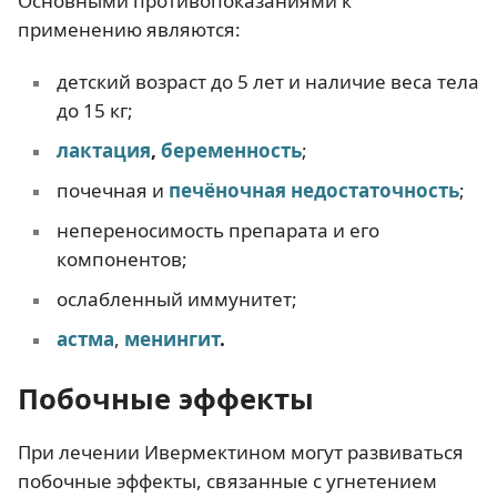
Основными противопоказаниями к
применению являются:
детский возраст до 5 лет и наличие веса тела
до 15 кг;
лактация
,
беременность
;
почечная и
печёночная недостаточность
;
непереносимость препарата и его
компонентов;
ослабленный иммунитет;
астма
,
менингит
.
Побочные эффекты
При лечении Ивермектином могут развиваться
побочные эффекты, связанные с угнетением