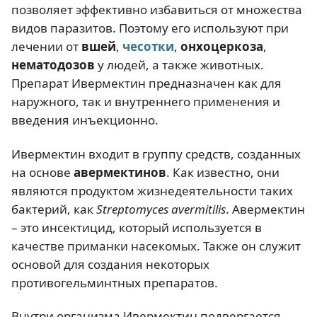
позволяет эффективно избавиться от множества
видов паразитов. Поэтому его используют при
лечении от
вшей
,
чесотки
,
онхоцеркоза
,
нематодозов
у людей, а также животных.
Препарат Ивермектин предназначен как для
наружного, так и внутреннего применения и
введения инъекционно.
Ивермектин входит в группу средств, созданных
на основе
авермектинов
. Как известно, они
являются продуктом жизнедеятельности таких
бактерий, как
Streptomyces avermitilis
. Авермектин
– это инсектицид, который используется в
качестве приманки насекомых. Также он служит
основой для создания некоторых
противогельминтных препаратов.
Внутри организма Ивермектин подвергается