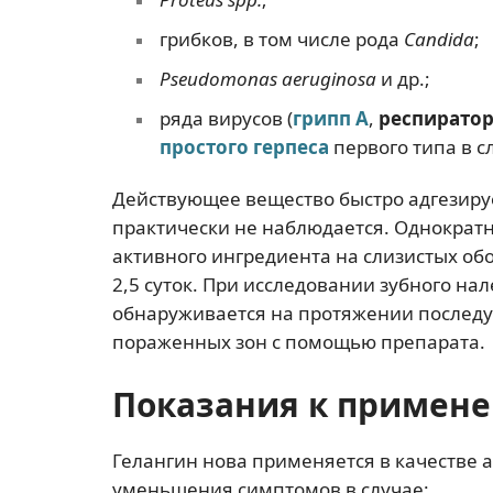
грибков, в том числе рода
Candida
;
Pseudomonas aeruginosa
и др.;
ряда вирусов (
грипп А
,
респиратор
простого герпеса
первого типа в с
Действующее вещество быстро адгезируе
практически не наблюдается. Однократ
активного ингредиента на слизистых об
2,5 суток. При исследовании зубного на
обнаруживается на протяжении последу
пораженных зон с помощью препарата.
Показания к примен
Гелангин нова применяется в качестве 
уменьшения симптомов в случае: