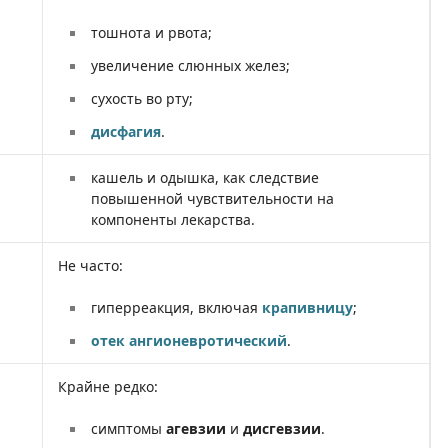
тошнота и рвота;
увеличение слюнных желез;
сухость во рту;
дисфагия
.
кашель и одышка, как следствие
повышенной чувствительности на
компоненты лекарства.
Не часто:
гиперреакция, включая
крапивницу
;
отек ангионевротический
.
Крайне редко:
симптомы
агевзии
и
дисгевзии
.