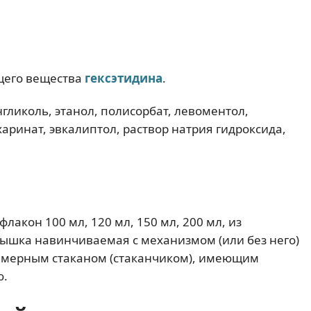
ющего вещества
гексэтидина
.
ликоль, этанол, полисорбат, левоментол,
аринат, эвкалиптол, раствор натрия гидроксида,
лакон 100 мл, 120 мл, 150 мл, 200 мл, из
рышка навинчиваемая с механизмом (или без него)
 с мерным стаканом (стаканчиком), имеющим
ю.