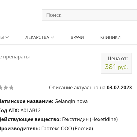
ТЫ
ЛЕКАРСТВА
ВРАЧИ
КЛИНИКИ
е препараты
Цена от:
381
руб.
Описание актуально на
03.07.2023
Латинское название:
Gelangin nova
Код АТХ:
A01AB12
Действующее вещество:
Гексэтидин (Hexetidine)
Производитель:
Гротекс ООО (Россия)