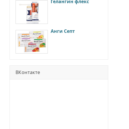
Гелангин флекс
Анги Септ
ВКонтакте