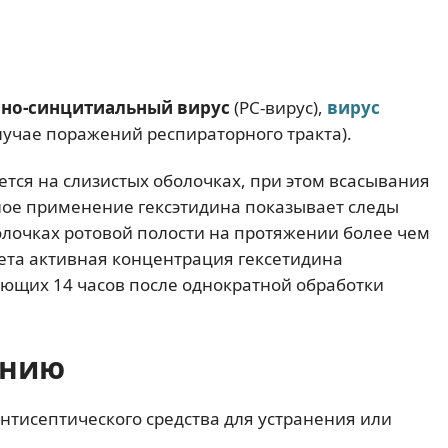
но-синцитиальный вирус
(PC-вирус),
вирус
лучае поражений респираторного тракта).
тся на слизистых оболочках, при этом всасывания
ное применение гексэтидина показывает следы
олочках ротовой полости на протяжении более чем
лета активная концентрация гексетидина
ющих 14 часов после однократной обработки
ению
антисептического средства для устранения или