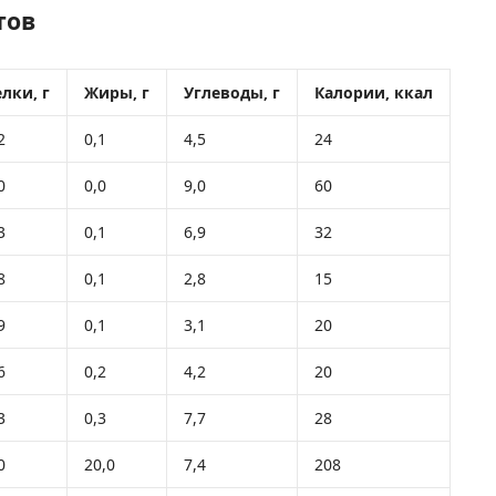
тов
лки, г
Жиры, г
Углеводы, г
Калории, ккал
2
0,1
4,5
24
0
0,0
9,0
60
3
0,1
6,9
32
8
0,1
2,8
15
9
0,1
3,1
20
6
0,2
4,2
20
3
0,3
7,7
28
0
20,0
7,4
208