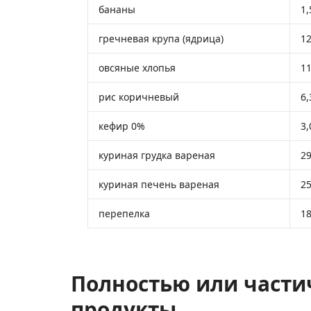
бананы
1,
гречневая крупа (ядрица)
12
овсяные хлопья
11
рис коричневый
6,
кефир 0%
3,
куриная грудка вареная
29
куриная печень вареная
25
перепелка
18
Полностью или части
продукты