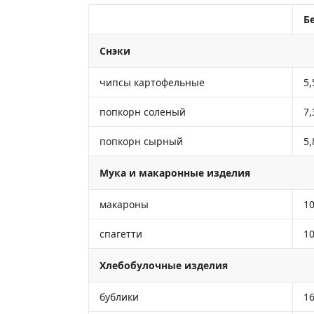
Бе
Снэки
чипсы картофельные
5,
попкорн соленый
7,
попкорн сырный
5,
Мука и макаронные изделия
макароны
10
спагетти
10
Хлебобулочные изделия
бублики
16