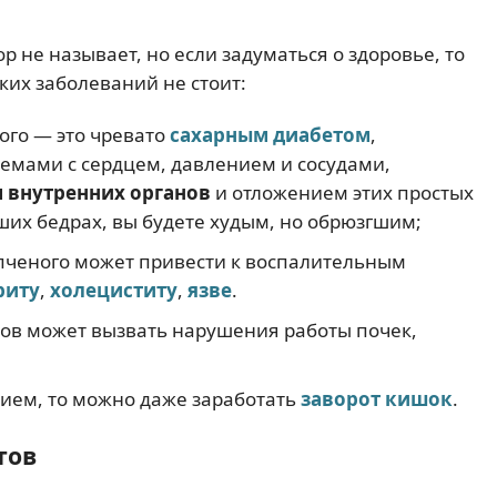
 не называет, но если задуматься о здоровье, то
их заболеваний не стоит:
ого — это чревато
сахарным диабетом
,
лемами с сердцем, давлением и сосудами,
 внутренних органов
и отложением этих простых
ших бедрах, вы будете худым, но обрюзгшим;
копченого может привести к воспалительным
риту
,
холециститу
,
язве
.
усов может вызвать нарушения работы почек,
нием, то можно даже заработать
заворот кишок
.
тов