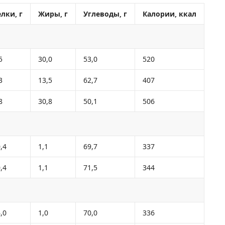
лки, г
Жиры, г
Углеводы, г
Калории, ккал
5
30,0
53,0
520
3
13,5
62,7
407
8
30,8
50,1
506
,4
1,1
69,7
337
,4
1,1
71,5
344
,0
1,0
70,0
336