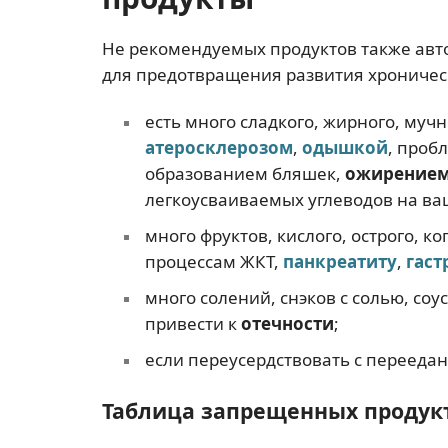
Не рекомендуемых продуктов также автор
для предотвращения развития хроническ
есть много сладкого, жирного, мучн
атеросклерозом
,
одышкой
, проб
образованием бляшек,
ожирением
легкоусваиваемых углеводов на ва
много фруктов, кислого, острого, 
процессам ЖКТ,
панкреатиту
,
гаст
много солений, снэков с солью, со
привести к
отечности
;
если переусердствовать с перееда
Таблица запрещенных продук