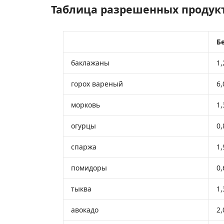
Таблица разрешенных продук
Бе
баклажаны
1,
горох вареный
6,
морковь
1,
огурцы
0,
спаржа
1,
помидоры
0,
тыква
1,
авокадо
2,