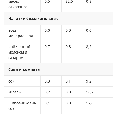
масло
0,5
82,5
0,8
7
сливочное
Напитки безалкогольные
вода
0,0
0,0
0,0
-
минеральная
чай черный с
0,7
0,8
8,2
4
молоком и
сахаром
Соки и компоты
сок
0,3
0,1
9,2
4
кисель
0,2
0,0
16,7
6
шиповниковый
0,1
0,0
17,6
7
сок