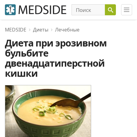
MEDSIDE
Диеты
Лечебные
Диета при эрозивном
бульбите
двенадцатиперстной
кишки