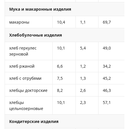
Мука и макаронные изделия
макароны
10,4
1,1
69,7
Хлебобулочные изделия
хлеб геркулес
10,1
5,4
49,0
зерновой
хлеб ржаной
6,6
1,2
34,2
хлеб с отрубями
7,5
1,3
45,2
хлебцы докторские
8,2
2,6
46,3
хлебцы
10,1
2,3
57,1
цельнозерновые
Кондитерские изделия