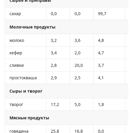
Сырье и приправы
сахар
0,0
0,0
99,7
3
Молочные продукты
молоко
3,2
3,6
4,8
6
кефир
3,4
2,0
4,7
5
сливки
2,8
20,0
3,7
2
простокваша
2,9
2,5
4,1
5
Сыры и творог
творог
17,2
5,0
1,8
1
Мясные продукты
говядина
25,8
16,8
0,0
2