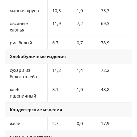
манная крупа
10,3
1,0
73,3
3
овсяные
11,9
7,2
69,3
3
хлопья
рис белый
6,7
0,7
78,9
3
Хлебобулочные изделия
сухари из
11,2
1,4
72,2
3
белого хлеба
хлеб
8,1
1,0
48,8
2
пшеничный
Кондитерские изделия
желе
2,7
0,0
17,9
7