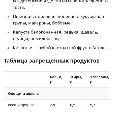
кондитерские изделия из слоеного/сдобного
теста.
Пшенная, перловая, ячневая и кукурузная
крупы, макароны, бобовые.
Капуста белокочанная, редька, щавель,
огурцы, помидоры, лук.
Кислые и с грубой клетчаткой фрукты/ягоды.
Таблица запрещенных продуктов
Белки,
Жиры,
Углеводы,
г
г
г
Овощи и зелень
овощи пряные
2,8
0,5
5,3