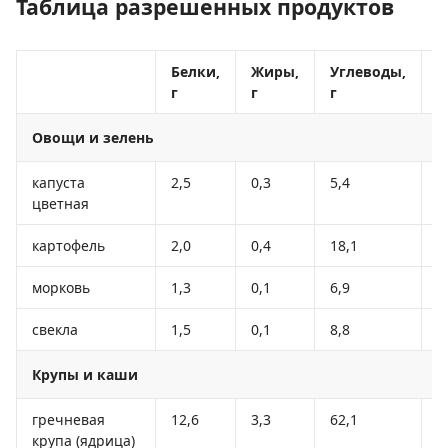
Таблица разрешенных продуктов
Белки,
Жиры,
Углеводы,
К
г
г
г
к
Овощи и зелень
капуста
2,5
0,3
5,4
3
цветная
картофель
2,0
0,4
18,1
8
морковь
1,3
0,1
6,9
3
свекла
1,5
0,1
8,8
4
Крупы и каши
гречневая
12,6
3,3
62,1
3
крупа (ядрица)