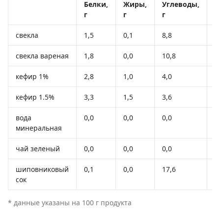
Белки,
Жиры,
Углеводы,
К
г
г
г
к
свекла
1,5
0,1
8,8
4
свекла вареная
1,8
0,0
10,8
4
кефир 1%
2,8
1,0
4,0
4
кефир 1.5%
3,3
1,5
3,6
4
вода
0,0
0,0
0,0
-
минеральная
чай зеленый
0,0
0,0
0,0
-
шиповниковый
0,1
0,0
17,6
7
сок
* данные указаны на 100 г продукта