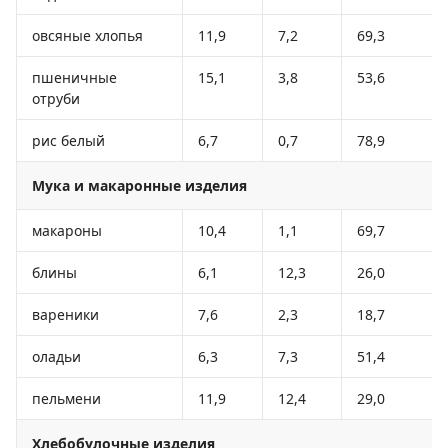
овсяные хлопья
11,9
7,2
69,3
пшеничные
15,1
3,8
53,6
отруби
рис белый
6,7
0,7
78,9
Мука и макаронные изделия
макароны
10,4
1,1
69,7
блины
6,1
12,3
26,0
вареники
7,6
2,3
18,7
оладьи
6,3
7,3
51,4
пельмени
11,9
12,4
29,0
Хлебобулочные изделия