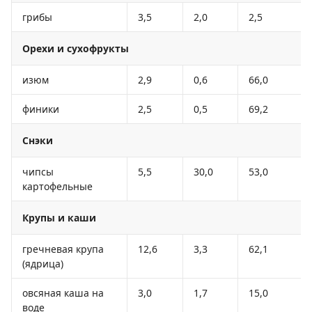
грибы
3,5
2,0
2,5
Орехи и сухофрукты
изюм
2,9
0,6
66,0
финики
2,5
0,5
69,2
Снэки
чипсы
5,5
30,0
53,0
картофельные
Крупы и каши
гречневая крупа
12,6
3,3
62,1
(ядрица)
овсяная каша на
3,0
1,7
15,0
воде