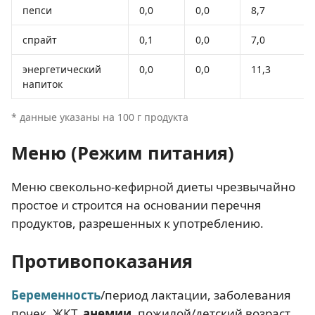
пепси
0,0
0,0
8,7
спрайт
0,1
0,0
7,0
энергетический
0,0
0,0
11,3
напиток
* данные указаны на 100 г продукта
Меню (Режим питания)
Меню свекольно-кефирной диеты чрезвычайно
простое и строится на основании перечня
продуктов, разрешенных к употреблению.
Противопоказания
Беременность
/период лактации, заболевания
почек, ЖКТ,
анемии
, пожилой/детский возраст,