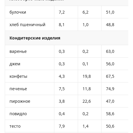
булочки
7,2
6,2
51,0
хлеб пшеничный
8,1
1,0
48,8
Кондитерские изделия
варенье
0,3
0,2
63,0
джем
0,3
0,1
56,0
конфеты
4,3
19,8
67,5
печенье
7,5
11,8
74,9
пирожное
3,8
22,6
47,0
повидло
0,4
0,2
58,6
тесто
7,9
1,4
50,6