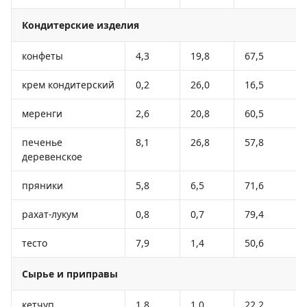
Кондитерские изделия
конфеты
4,3
19,8
67,5
крем кондитерский
0,2
26,0
16,5
меренги
2,6
20,8
60,5
печенье
8,1
26,8
57,8
деревенское
пряники
5,8
6,5
71,6
рахат-лукум
0,8
0,7
79,4
тесто
7,9
1,4
50,6
Сырье и приправы
кетчуп
1,8
1,0
22,2