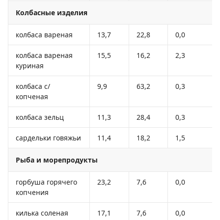
Колбасные изделия
колбаса вареная
13,7
22,8
0,0
колбаса вареная
15,5
16,2
2,3
куриная
колбаса с/
9,9
63,2
0,3
копченая
колбаса зельц
11,3
28,4
0,3
сардельки говяжьи
11,4
18,2
1,5
Рыба и морепродукты
горбуша горячего
23,2
7,6
0,0
копчения
килька соленая
17,1
7,6
0,0