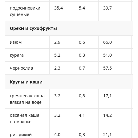
подосиновики
35,4
5,4
39,7
сушеные
Орехи и сухофрукты
изюм
2,9
0,6
66,0
курага
5,2
0,3
51,0
чернослив
2,3
0,7
57,5
Крупы и каши
гречневая каша
3,2
0,8
17,1
вязкая на воде
овсяная каша
3,2
4,1
14,2
на молоке
рис дикий
4,0
0,3
21,1