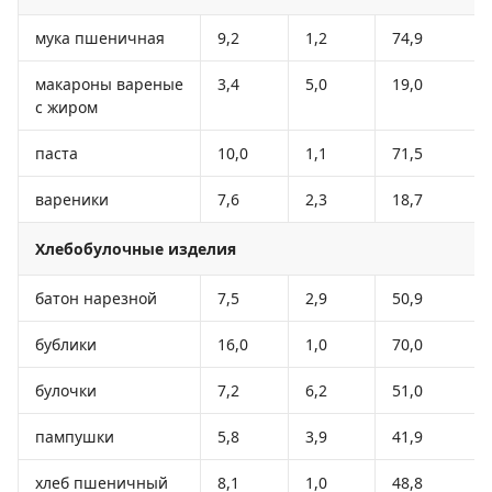
мука пшеничная
9,2
1,2
74,9
макароны вареные
3,4
5,0
19,0
с жиром
паста
10,0
1,1
71,5
вареники
7,6
2,3
18,7
Хлебобулочные изделия
батон нарезной
7,5
2,9
50,9
бублики
16,0
1,0
70,0
булочки
7,2
6,2
51,0
пампушки
5,8
3,9
41,9
хлеб пшеничный
8,1
1,0
48,8