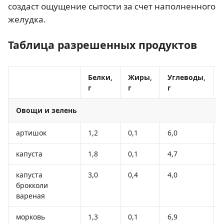
создаст ощущение сытости за счет наполненного
желудка.
Таблица разрешенных продуктов
Белки,
Жиры,
Углеводы,
г
г
г
Овощи и зелень
артишок
1,2
0,1
6,0
капуста
1,8
0,1
4,7
капуста
3,0
0,4
4,0
брокколи
вареная
морковь
1,3
0,1
6,9