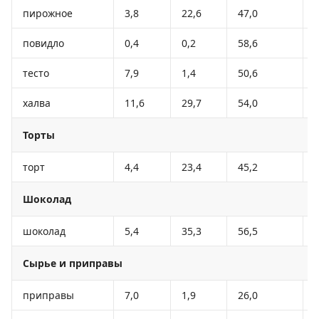
пирожное
3,8
22,6
47,0
повидло
0,4
0,2
58,6
тесто
7,9
1,4
50,6
халва
11,6
29,7
54,0
Торты
торт
4,4
23,4
45,2
Шоколад
шоколад
5,4
35,3
56,5
Сырье и приправы
приправы
7,0
1,9
26,0