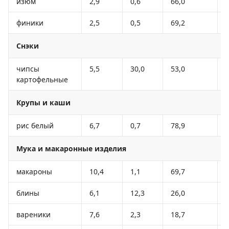
изюм
2,9
0,6
66,0
финики
2,5
0,5
69,2
Снэки
чипсы
5,5
30,0
53,0
картофельные
Крупы и каши
рис белый
6,7
0,7
78,9
Мука и макаронные изделия
макароны
10,4
1,1
69,7
блины
6,1
12,3
26,0
вареники
7,6
2,3
18,7