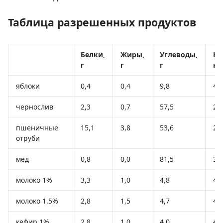
Таблица разрешенных продуктов
Белки,
Жиры,
Углеводы,
Ка
г
г
г
кк
яблоки
0,4
0,4
9,8
47
чернослив
2,3
0,7
57,5
23
пшеничные
15,1
3,8
53,6
29
отруби
мед
0,8
0,0
81,5
32
молоко 1%
3,3
1,0
4,8
41
молоко 1.5%
2,8
1,5
4,7
44
кефир 1%
2,8
1,0
4,0
40