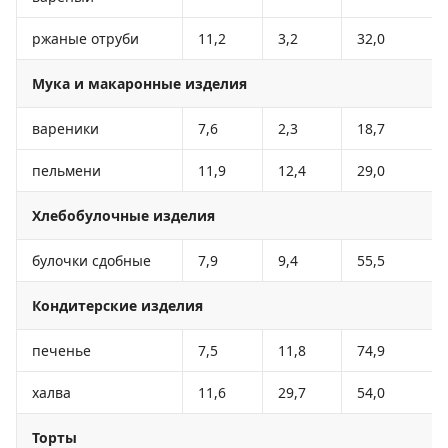
ржаные отруби
11,2
3,2
32,0
Мука и макаронные изделия
вареники
7,6
2,3
18,7
пельмени
11,9
12,4
29,0
Хлебобулочные изделия
булочки сдобные
7,9
9,4
55,5
Кондитерские изделия
печенье
7,5
11,8
74,9
халва
11,6
29,7
54,0
Торты