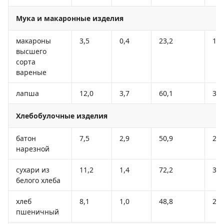
Мука и макаронные изделия
макароны
3,5
0,4
23,2
11
высшего
сорта
вареные
лапша
12,0
3,7
60,1
32
Хлебобулочные изделия
батон
7,5
2,9
50,9
26
нарезной
сухари из
11,2
1,4
72,2
33
белого хлеба
хлеб
8,1
1,0
48,8
24
пшеничный