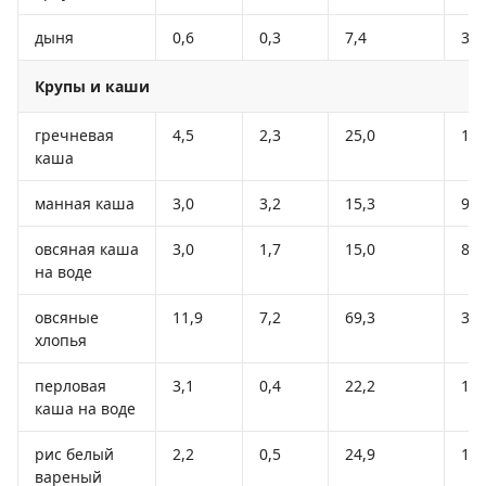
дыня
0,6
0,3
7,4
33
Крупы и каши
гречневая
4,5
2,3
25,0
13
каша
манная каша
3,0
3,2
15,3
98
овсяная каша
3,0
1,7
15,0
88
на воде
овсяные
11,9
7,2
69,3
36
хлопья
перловая
3,1
0,4
22,2
10
каша на воде
рис белый
2,2
0,5
24,9
11
вареный