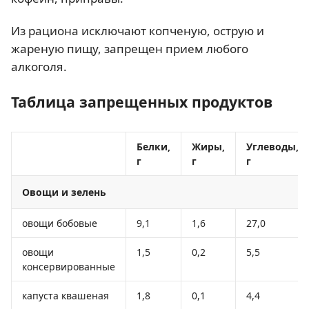
Из рациона исключают копченую, острую и
жареную пищу, запрещен прием любого
алкоголя.
Таблица запрещенных продуктов
Белки,
Жиры,
Углеводы,
г
г
г
Овощи и зелень
овощи бобовые
9,1
1,6
27,0
овощи
1,5
0,2
5,5
консервированные
капуста квашеная
1,8
0,1
4,4