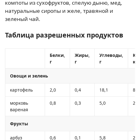
компоты из сухофруктов, спелую дыню, мед,
натуральные сиропы и желе, травяной и
зеленый чай.
Таблица разрешенных продуктов
Белки,
Жиры,
Углеводы,
Ка
г
г
г
кк
Овощи и зелень
картофель
2,0
0,4
18,1
80
морковь
0,8
0,3
5,0
25
вареная
Фрукты
арбуз
0,6
0,1
5,8
25