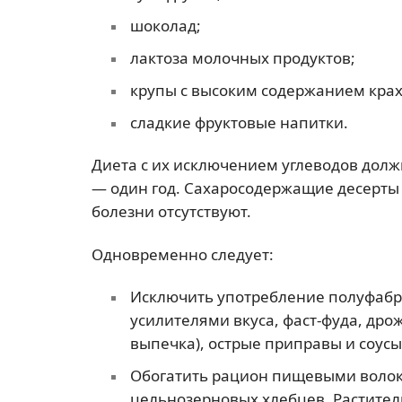
шоколад;
лактоза молочных продуктов;
крупы с высоким содержанием крах
сладкие фруктовые напитки.
Диета с их исключением углеводов долж
— один год. Сахаросодержащие десерты н
болезни отсутствуют.
Одновременно следует:
Исключить употребление полуфабри
усилителями вкуса, фаст-фуда, дро
выпечка), острые приправы и соусы
Обогатить рацион пищевыми волокн
цельнозерновых хлебцев. Растител