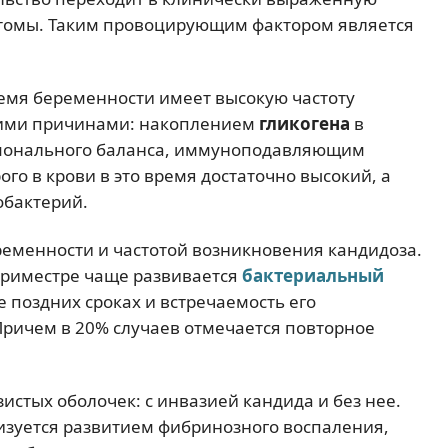
томы. Таким провоцирующим фактором является
емя беременности имеет высокую частоту
гими причинами: накоплением
гликогена
в
монального баланса, иммуноподавляющим
рого в крови в это время достаточно высокий, а
обактерий.
ременности и частотой возникновения кандидоза.
триместре чаще развивается
бактериальный
е поздних сроках и встречаемость его
Причем в 20% случаев отмечается повторное
истых оболочек: с инвазией кандида и без нее.
зуется развитием фибринозного воспаления,