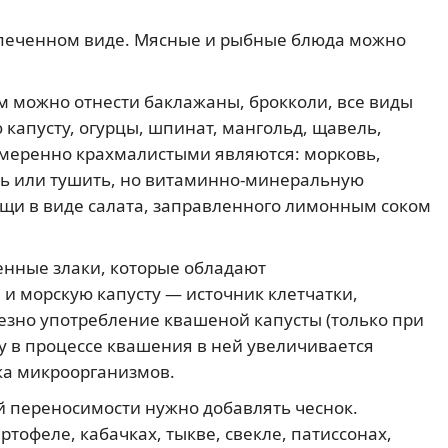
печенном виде. Мясные и рыбные блюда можно
м можно отнести баклажаны, брокколи, все виды
 капусту, огурцы, шпинат, мангольд, щавель,
 Умеренно крахмалистыми являются: морковь,
ть или тушить, но витаминно-минеральную
щи в виде салата, заправленного лимонным соком
енные злаки, которые обладают
 морскую капусту — источник клетчатки,
езно употребление квашеной капусты (только при
у в процессе квашения в ней увеличивается
ка микроорганизмов.
 переносимости нужно добавлять чеснок.
тофеле, кабачках, тыкве, свекле, патиссонах,