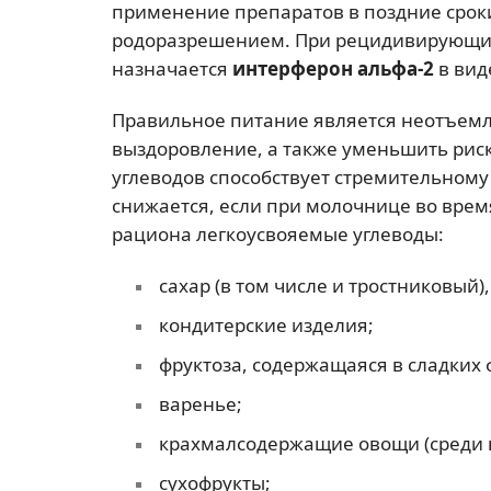
применение препаратов в поздние сроки
родоразрешением. При рецидивирующих 
назначается
интерферон альфа-2
в вид
Правильное питание является неотъемл
выздоровление, а также уменьшить риск
углеводов способствует стремительном
снижается, если при молочнице во вре
рациона легкоусвояемые углеводы:
сахар (в том числе и тростниковый)
кондитерские изделия;
фруктоза, содержащаяся в сладких ф
варенье;
крахмалсодержащие овощи (среди н
сухофрукты;