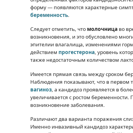
форму — появляются характерные симп
беременность
.
Следует отметить, что
молочница
во вр
возникновения, и это обусловлено мно
эпителии влагалища, изменениями гор
действием
прогестерона
, уровень кото
также недостаточным количеством лакт
Имеется прямая связь между сроком бе
Наблюдения показывают, что в первом 
вагиноз
, а кандидоз проявляется в боле
увеличивается с ростом беременности. 
возникновение заболевания.
Различают два варианта поражения слиз
Именно инвазивный кандидоз характери