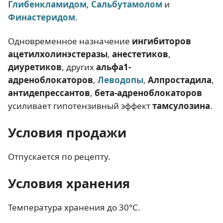
Глибенкламидом
,
Сальбутамолом
и
Финастеридом
.
Одновременное назначение
ингибиторов
ацетилхолинэстеразы
,
анестетиков
,
диуретиков
, других
альфа1-
адреноблокаторов
,
Леводопы
,
Алпростадила
,
антидепрессантов
,
бета-адреноблокаторов
усиливает гипотензивный эффект
тамсулозина
.
Условия продажи
Отпускается по рецепту.
Условия хранения
Температура хранения до 30°C.