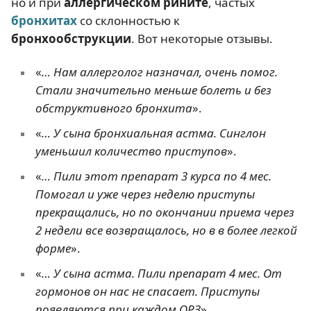
но и при
аллергическом рините
, частых
бронхитах
со склонностью к
бронхообструкции
. Вот некоторые отзывы.
«
… Нам аллерголог назначал, очень помог.
Стали значительно меньше болеть и без
обструктивного бронхита
».
«
… У сына бронхиальная астма. Синглон
уменьшил количество приступов
».
«
… Пили этот препарат 3 курса по 4 мес.
Помогал и уже через неделю приступы
прекращались, но по окончании приема через
2 недели все возвращалось, но в в более легкой
форме
».
«
… У сына астма. Пили препарат 4 мес. От
гормонов он нас не спасает. Приступы
появляются при каждом ОРЗ
».