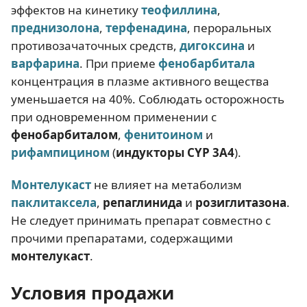
эффектов на кинетику
теофиллина
,
преднизолона
,
терфенадина
, пероральных
противозачаточных средств,
дигоксина
и
варфарина
. При приеме
фенобарбитала
концентрация в плазме активного вещества
уменьшается на 40%. Соблюдать осторожность
при одновременном применении с
фенобарбиталом
,
фенитоином
и
рифампицином
(
индукторы CYP 3A4
).
Монтелукаст
не влияет на метаболизм
паклитаксела
,
репаглинида
и
розиглитазона
.
Не следует принимать препарат совместно с
прочими препаратами, содержащими
монтелукаст
.
Условия продажи