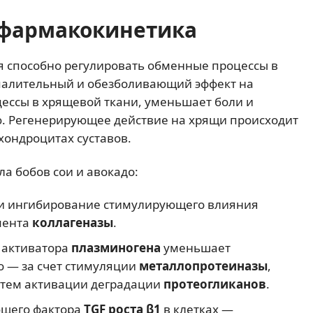
фармакокинетика
я способно регулировать обменные процессы в
палительный и обезболивающий эффект на
ессы в хрящевой ткани, уменьшает боли и
. Регенерирующее действие на хрящи происходит
 хондроцитах суставов.
 бобов сои и авокадо:
и ингибирование стимулирующего влияния
мента
коллагеназы
.
 активатора
плазминогена
уменьшает
 — за счет стимуляции
металлопротеиназы
,
утем активации деградации
протеогликанов
.
ющего фактора
TGF роста β1
в клетках —