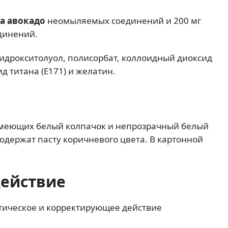
ла
авокадо
неомыляемых соединений и 200 мг
динений.
идрокситолуол, полисорбат, коллоидный диоксид
д титана (E171) и желатин.
 имеющих белый колпачок и непрозрачный белый
содержат пасту коричневого цвета. В картонной
действие
тическое и корректирующее действие