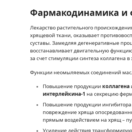
Фармакодинамика и 
Лекарство растительного происхождени
хрящевой ткани, оказывает противовос
суставы. Замедляя дегенеративные проц
восстанавливает двигательную функцию
за счет стимуляции синтеза коллагена в
Функции неомыляемых соединений масла
Повышение продукции
коллагена
интерлейкина-1
на секрецию фер
Повышение продукции ингибитора
повреждение хряща опосредованно
прямым воздействием на хрящ – п
Усиление действия трансформиру