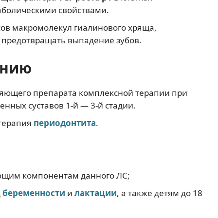
аболическими свойствами.
ов макромолекул гиалинового хряща,
 предотвращать выпадение зубов.
ению
вляющего препарата комплексной терапии при
нных суставов 1-й — 3-й стадии.
 терапия
периодонтита
.
яющим компонентам данного ЛС;
д
беременности
и
лактации
, а также детям до 18