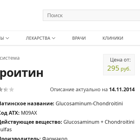
ТЫ
ЛЕКАРСТВА
ВРАЧИ
КЛИНИКИ
система
Цена от:
295
дроитин
руб.
Описание актуально на
14.11.2014
Латинское название:
Glucosaminum-Chondroitini
Код АТХ:
M09AX
Действующее вещество:
Glucosaminum + Chondroitini
ulfas
Производитель:
Фармакор