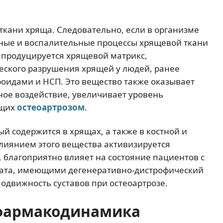
 ткани хряща. Следовательно, если в организме
вные и воспалительные процессы хрящевой ткани
 продуцируется хрящевой матрикс,
еского разрушения хрящей у людей, ранее
оидами и НСП. Это вещество также оказывает
ное воздействие, увеличивает уровень
ющих
остеоартрозом
.
й содержится в хрящах, а также в костной и
лиянием этого вещества активизируется
, благоприятно влияет на состояние пациентов с
рата, имеющими дегенеративно-дистрофический
подвижность суставов при остеоартрозе.
фармакодинамика