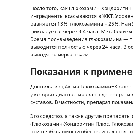
После того, как Глюкозамин-Хондроитин
ингредиенты всасываются в ЖКТ. Урове
равняется 13%, глюкозамина – 25%. На
фиксируется через 3-4 часа. Метаболиз
Время полувыведения глюкозамина — пр
выводится полностью через 24 часа. В 
выводятся через почки.
Показания к примен
Доппельгерц Актив Глюкозамин+Хондрои
у которых диагностированы дегенерати
суставов. В частности, препарат показ
Это средство, а также другие препара
(Глюкозамин-Хондроитин Плюс, Глюкоза
при необходимости обеспечить дополни