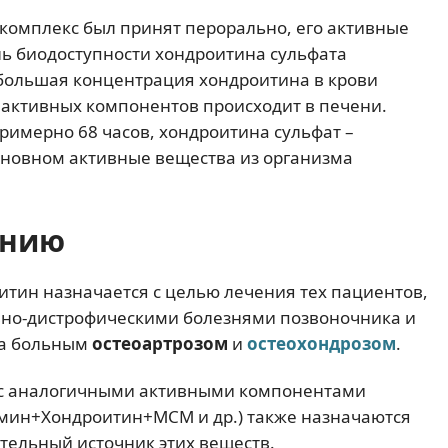
 комплекс был принят перорально, его активные
нь биодоступности хондроитина сульфата
ибольшая концентрация хондроитина в крови
м активных компонентов происходит в печени.
имерно 68 часов, хондроитина сульфат –
основном активные вещества из организма
ению
тин назначается с целью лечения тех пациентов,
вно-дистрофическими болезнями позвоночника и
ана больным
остеоартрозом
и
остеохондрозом
.
ты с аналогичными активными компонентами
мин+Хондроитин+МСМ и др.) также назначаются
тельный источник этих веществ.