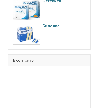
Остеокеа
Бивалос
ВКонтакте