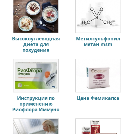
Высокоуглеводная
Метилсульфонил
диета для
метан msm
похудения
Инструкция по
Цена Фемикапса
применению
Риофлора Иммуно