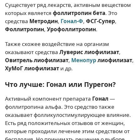
Существует ряд лекарств, активным веществом
которых является
фоллитропин бета
. Это
средства
Метродин
,
Гонал-Ф
,
ФСГ-Супер
,
Фоллитропин
,
Урофоллитропин
.
Также схожее воздействие на организм
оказывают средства
Луверис лиофилизат
,
Овитрель лиофилизат
,
Менопур
лиофилизат
,
ХуМоГ лиофилизат
и др.
Что лучше: Гонал или Пурегон?
Активный компонент препарата
Гонал
—
фоллитропина альфа. Это средство также
оказывает фолликулостимулирующее влияние.
Есть ряд положительных отзывов от женщин,
которые проходили лечение этим средством от
бесплодия. Но принимать решение о выборе