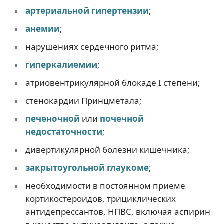
артериальной гипертензии
;
анемии
;
нарушениях сердечного ритма;
гиперкалиемии
;
атриовентрикулярной блокаде I степени;
стенокардии Принцметала;
печеночной
или
почечной
недостаточности
;
дивертикулярной болезни кишечника;
закрытоугольной глаукоме
;
необходимости в постоянном приеме
кортикостероидов, трициклических
антидепрессантов, НПВС, включая аспирин