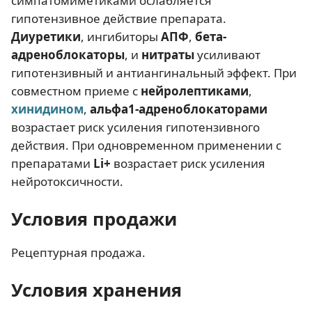
симпатомиметиками ослабляется
гипотензивное действие препарата.
Диуретики
, ингибиторы
АПФ
,
бета-
адреноблокаторы
, и
нитраты
усиливают
гипотензивный и антиангинальный эффект. При
совместном приеме с
нейролептиками
,
хинидином
,
альфа1-адреноблокаторами
возрастает риск усиления гипотензивного
действия. При одновременном применении с
препаратами
Li+
возрастает риск усиления
нейротоксичности.
Условия продажи
Рецептурная продажа.
Условия хранения