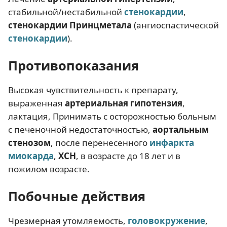
стабильной/нестабильной
стенокардии
,
стенокардии Принцметала
(ангиоспастической
стенокардии
).
Противопоказания
Высокая чувствительность к препарату,
выраженная
артериальная гипотензия
,
лактация, Принимать с осторожностью больным
с печеночной недостаточностью,
аортальным
стенозом
, после перенесенного
инфаркта
миокарда
,
ХСН
, в возрасте до 18 лет и в
пожилом возрасте.
Побочные действия
Чрезмерная утомляемость,
головокружение
,