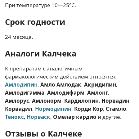
При температуре 10—25°C.
Срок годности
24 месяца.
Аналоги Калчека
К препаратам с аналогичным
фармакологическим действием относятся:
Амлодипин
,
Амло Амлодак
,
Акридипин
,
Амлодигамма
,
Амлодифарм
,
Амлонг
,
Амлорус
,
Амлонорм
,
Кардилопин
,
Норвадин
,
Корвадил
,
Нормодипин
,
Корди Кор
,
Стамло
,
Тенокс
,
Норваск
,
Омелар кардио
и другие.
Отзывы о Калчеке