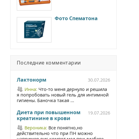
Фото Спематона
Последние комментарии
Лактонорм
30.07.2026
Инна:
Что-то меня дернуло и решила
я попробовать новый гель для интимной
гигиены. Баночка такая ...
Диета при повышенном
19.07.2026
креатинине в крови
Вероника:
Все понятно,но
действительно что при ПН можно
например рис,компот,мед при диабете ...