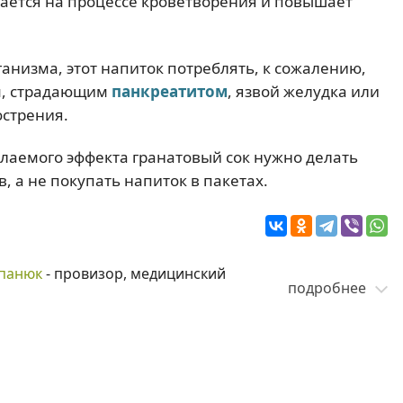
ается на процессе кроветворения и повышает
ганизма, этот напиток потреблять, к сожалению,
м, страдающим
панкреатитом
, язвой желудка или
острения.
елаемого эффекта гранатовый сок нужно делать
, а не покупать напиток в пакетах.
панюк
- провизор, медицинский
подробнее