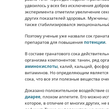
удвоилось у всех без исключения добров
эксперимента отметили увеличение секс
других показателей здоровья. Мужчины р
также стабилизировался эмоциональный
Поэтому ученые уже назвали сок грана
препаратов для повышения
потенции
.
В составе гранатового сока действитель
организма компонентов: танин, ряд орг
аминокислоты
, калий, кальций, фосфор,
витаминов. Но определяющим является т
сока, что все эти полезные вещества оче
Доказано положительное воздействие с
диарее
, плохом аппетите. Его можно ис
которое, в отличие от многих других, не