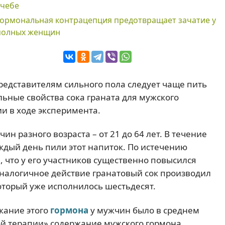
учебе
Гормональная контрацепция предотвращает зачатие у
полных женщин
редставителям сильного пола следует чаще пить
ьные свойства сока граната для мужского
и в ходе эксперимента.
н разного возраста – от 21 до 64 лет. В течение
ждый день пили этот напиток. По истечению
 что у его участников существенно повысился
 аналогичное действие гранатовый сок производил
который уже исполнилось шестьдесят.
жание этого
гормона
у мужчин было в среднем
ой терапии» содержание мужского гормона