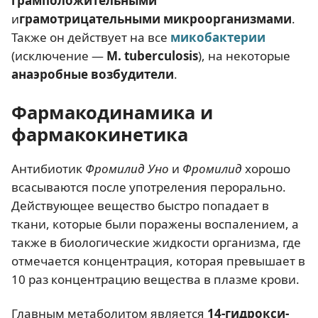
грамположительными
и
грамотрицательными микроорганизмами
.
Также он действует на все
микобактерии
(исключение —
М. tuberculosis
), на некоторые
анаэробные возбудители
.
Фармакодинамика и
фармакокинетика
Антибиотик
Фромилид Уно
и
Фромилид
хорошо
всасываются после употреления перорально.
Действующее вещество быстро попадает в
ткани, которые были поражены воспалением, а
также в биологические жидкости организма, где
отмечается концентрация, которая превышает в
10 раз концентрацию вещества в плазме крови.
Главным метаболитом является
14-гидрокси-