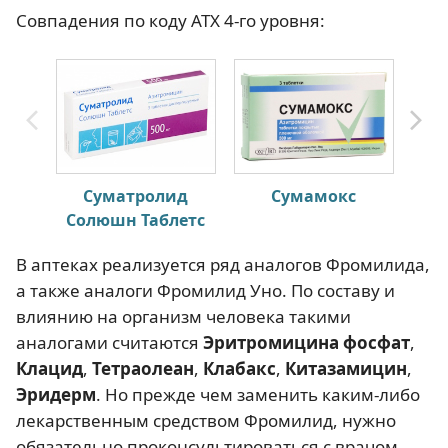
Совпадения по коду АТХ 4-го уровня:
Суматролид
Сумамокс
Солюшн Таблетс
В аптеках реализуется ряд аналогов Фромилида,
а также аналоги Фромилид Уно. По составу и
влиянию на организм человека такими
аналогами считаются
Эритромицина фосфат
,
Клацид
,
Тетраолеан
,
Клабакс
,
Китазамицин
,
Эридерм
. Но прежде чем заменить каким-либо
лекарственным средством Фромилид, нужно
обязательно проконсультироваться с врачом.