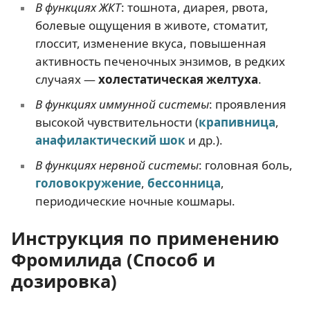
В функциях ЖКТ
: тошнота, диарея, рвота,
болевые ощущения в животе, стоматит,
глоссит, изменение вкуса, повышенная
активность печеночных энзимов, в редких
случаях —
холестатическая желтуха
.
В функциях иммунной системы
: проявления
высокой чувствительности (
крапивница
,
анафилактический шок
и др.).
В функциях нервной системы
: головная боль,
головокружение
,
бессонница
,
периодические ночные кошмары.
Инструкция по применению
Фромилида (Способ и
дозировка)