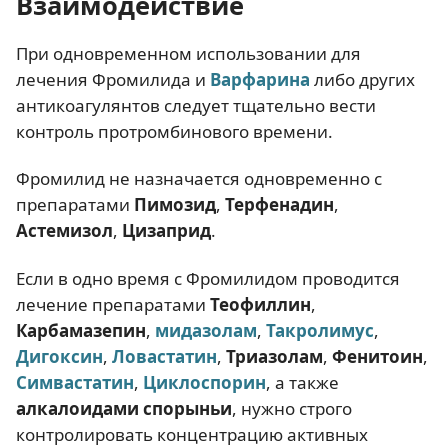
Взаимодействие
При одновременном использовании для
лечения Фромилида и
Варфарина
либо других
антикоагулянтов следует тщательно вести
контроль протромбинового времени.
Фромилид не назначается одновременно с
препаратами
Пимозид
,
Терфенадин
,
Астемизол
,
Цизаприд
.
Если в одно время с Фромилидом проводится
лечение препаратами
Теофиллин
,
Карбамазепин
,
мидазолам
,
Такролимус
,
Дигоксин
,
Ловастатин
,
Триазолам
,
Фенитоин
,
Симвастатин
,
Циклоспорин
, а также
алкалоидами спорыньи
, нужно строго
контролировать концентрацию активных