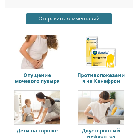
Опущение
Противопоказани
мочевого пузыря
я на Канефрон
Дети на горшке
Двусторонний
нефроптоз