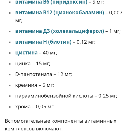
витамина В6 (пиридоксин)
– 5 мг;
витамина В12 (цианокобаламин)
– 0,007
мг;
витамина Д3 (холекальциферол)
– 1 мг;
витамина Н (биотин)
– 0,12 мг;
цистина
– 40 мг;
цинка – 15 мг;
D-пантотената – 12 мг;
кремния – 5 мг;
парааминобензойной кислоты – 0,25 мг;
хрома – 0,05 мг.
Вспомогательные компоненты витаминных
комплексов включают: