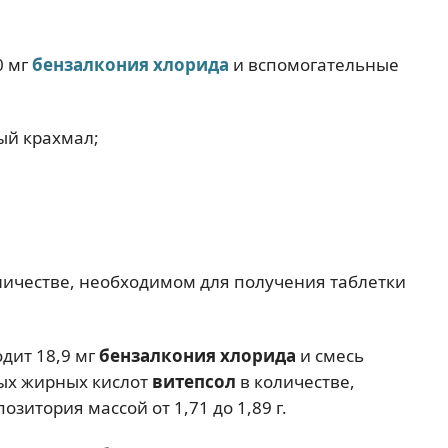
0 мг
бензалкония хлорида
и вспомогательные
ый крахмал;
оличестве, необходимом для получения таблетки
дит 18,9 мг
бензалкония хлорида
и смесь
ых жирных кислот
витепсол
в количестве,
зитория массой от 1,71 до 1,89 г.