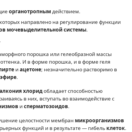
ющие
органотропным
действием.
 которых направлено на регулирование функции
ов мочевыделительной системы
.
.
аморфного порошка или гелеобразной массы
 оттенка. И в форме порошка, и в форме геля
пирте
и
ацетоне
; незначительно растворимо в
эфире
.
алкония хлорид
обладает способностью
аиваясь в них, вступать во взаимодействие с
низмов
и
сперматозоидов
.
рушение целостности мембран
микроорганизмов
арьерных функций и в результате — гибель
клеток
.