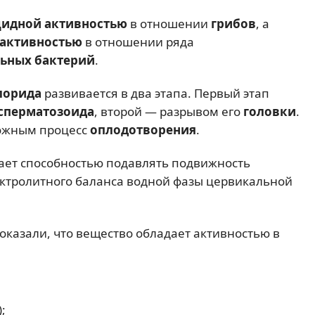
идной активностью
в отношении
грибов
, а
 активностью
в отношении ряда
ьных бактерий
.
лорида
развивается в два этапа. Первый этап
сперматозоида
, второй — разрывом его
головки
.
ожным процесс
оплодотворения
.
ает способностью подавлять подвижность
ектролитного баланса водной фазы цервикальной
показали, что вещество обладает активностью в
;