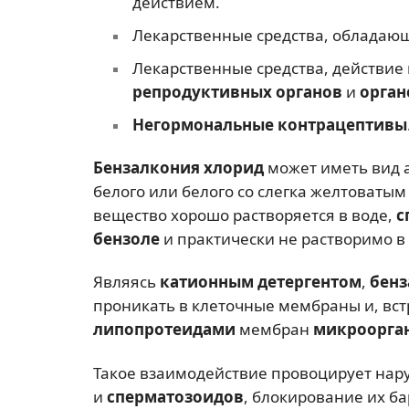
действием.
Лекарственные средства, облада
Лекарственные средства, действие
репродуктивных органов
и
орган
Негормональные контрацептивы
Бензалкония хлорид
может иметь вид 
белого или белого со слегка желтоватым
вещество хорошо растворяется в воде,
с
бензоле
и практически не растворимо в
Являясь
катионным детергентом
,
бенз
проникать в клеточные мембраны и, встр
липопротеидами
мембран
микроорга
Такое взаимодействие провоцирует на
и
сперматозоидов
, блокирование их б