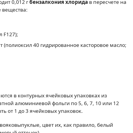
одит 0,012 г
бензалкония хлорида
в пересчете на
 вещества:
 F127);
т (полиоксил 40 гидрированное касторовое масло;
ются в контурных ячейковых упаковках из
ной алюминиевой фольги по 5, 6, 7, 10 или 12
ть от 1 до 3 ячейковых упаковок.
вояковыпуклые, цвет их, как правило, белый
емовый оттенок).