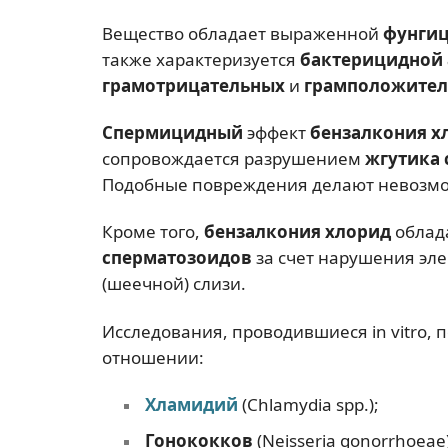
Вещество обладает выраженной
фунгиц
также характеризуется
бактерицидной
грамотрицательных
и
грамположител
Спермицидный
эффект
бензалкония х
сопровождается разрушением
жгутика 
Подобные повреждения делают невозм
Кроме того,
бензалкония хлорид
облад
сперматозоидов
за счет нарушения эл
(шеечной) слизи.
Исследования, проводившиеся in vitro, 
отношении:
Хламидий
(Chlamydia spp.);
Гонококков
(Neisseria gonorrhoeae)