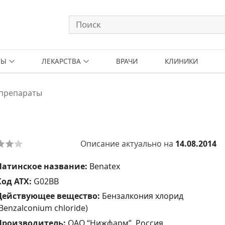
ТЫ
ЛЕКАРСТВА
ВРАЧИ
КЛИНИКИ
 препараты
Описание актуально на
14.08.2014
Латинское название:
Benatex
Код АТХ:
G02BB
Действующее вещество:
Бензалкония хлорид
Benzalconium chloride)
Производитель:
ОАО “Нижфарм”, Россия