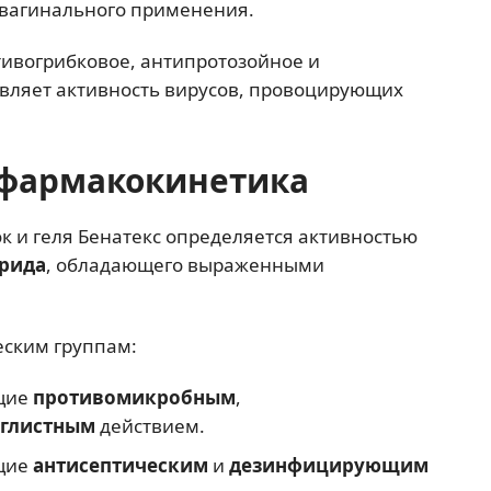
авагинального применения.
тивогрибковое, антипротозойное и
авляет активность вирусов, провоцирующих
фармакокинетика
к и геля Бенатекс определяется активностью
орида
, обладающего выраженными
еским группам:
ющие
противомикробным
,
глистным
действием.
ющие
антисептическим
и
дезинфицирующим