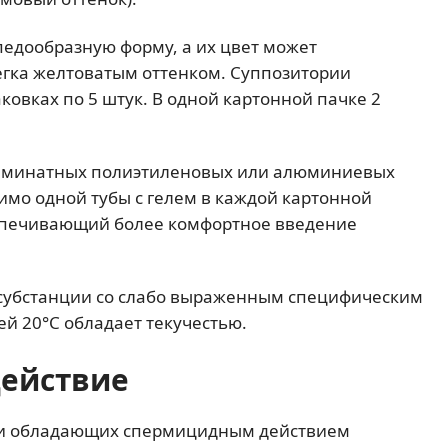
едообразную форму, а их цвет может
легка желтоватым оттенком. Суппозитории
овках по 5 штук. В одной картонной пачке 2
 ламинатных полиэтиленовых или алюминиевых
омимо одной тубы с гелем в каждой картонной
еспечивающий более комфортное введение
 субстанции со слабо выраженным специфическим
й 20°С обладает текучестью.
действие
рии обладающих спермицидным действием