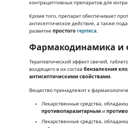
контрацептивных препаратов для интр
Кроме того, препарат обеспечивает про
антисептическое действие, а также под
развитие
простого
герпеса
.
Фармакодинамика и 
Терапевтический эффект свечей, таблето
входящего в их состав
бензалкония хл
антисептическими свойствами
.
Вещество принадлежит к фармакологич
Лекарственные средства, облада
противопаразитарным
и
противо
Лекарственные средства, облада