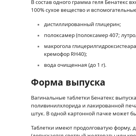
В состав одного грамма геля Бенатекс вх
100% сухое вещество и вспомогательные
дистиллированный глицерин;
полоксамер (полоксамер 407; лутрол
макрогола глицерилгидроксистеара
кремофор RH40);
вода очищенная (до 1 г).
Форма выпуска
Вагинальные таблетки Бенатекс выпуска
поливинилхлорида и лакированной печат
штук. В одной картонной пачке может бы
Таблетки имеют продолговатую форму, д
(допускается светлый желтоваты или кр