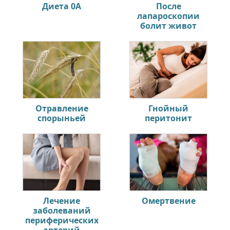
Диета 0А
После
лапароскопии
болит живот
Отравление
Гнойный
спорыньей
перитонит
Лечение
Омертвение
заболеваний
периферических
артерий