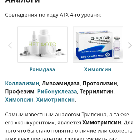
Совпадения по коду АТХ 4-го уровня:
Ронидаза
Химопсин
Коллализин
,
Лизоамидаза
,
Протолизин
,
Профезим
,
Рибонуклеаза
,
Террилитин
,
Химопсин
,
Химотрипсин
.
Самым известным аналогом Трипсина, а также
его «конкурентом», является
Химотрипсин
. Для
того что бы стало понятно отличие или схожесть
этих двух препаратов, следует уяснить как