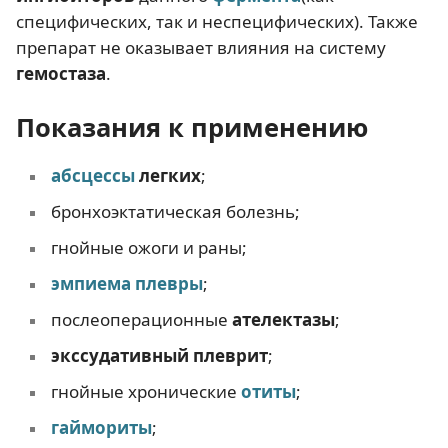
специфических, так и неспецифических). Также
препарат не оказывает влияния на систему
гемостаза
.
Показания к применению
абсцессы
легких
;
бронхоэктатическая болезнь;
гнойные ожоги и раны;
эмпиема плевры
;
послеоперационные
ателектазы
;
экссудативный плеврит
;
гнойные хронические
отиты
;
гаймориты
;