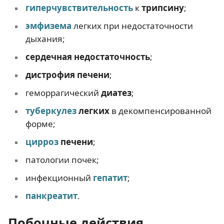
гиперчувствительность
к
трипсину
;
эмфизема
легких при недостаточности
дыхания;
сердечная недостаточность
;
дистрофия печени
;
геморрагический
диатез
;
туберкулез
легких
в декомпенсированной
форме;
цирроз
печени
;
патологии почек;
инфекционный
гепатит
;
панкреатит
.
Побочные действия