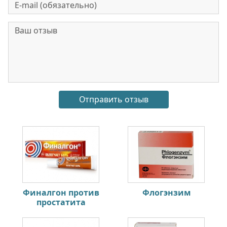
Финалгон против
Флогэнзим
простатита