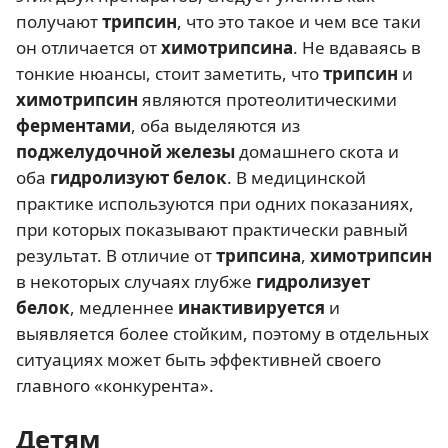
получают
трипсин
, что это такое и чем все таки
он отличается от
химотрипсина
. Не вдаваясь в
тонкие нюансы, стоит заметить, что
трипсин
и
химотрипсин
являются протеолитическими
ферментами
, оба выделяются из
поджелудочной железы
домашнего скота и
оба
гидролизуют белок
. В медицинской
практике используются при одних показаниях,
при которых показывают практически равный
результат. В отличие от
трипсина
,
химотрипсин
в некоторых случаях глубже
гидролизует
белок
, медленнее
инактивируется
и
выявляется более стойким, поэтому в отдельных
ситуациях может быть эффективней своего
главного «конкурента».
Детям