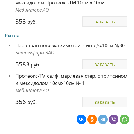
мексидолом Протеокс-ТМ 10см х 10см
Мединторг АО
353
заказать
руб.
Ригла
Парапран повязка химотрипсин 7,5х10см №30
Биотекфарм ЗАО
5583
заказать
руб.
Протеокс-ТМ салф. марлевая стер. с трипсином
и мексидолом 10смх10см № 1
Мединторг АО
356
заказать
руб.