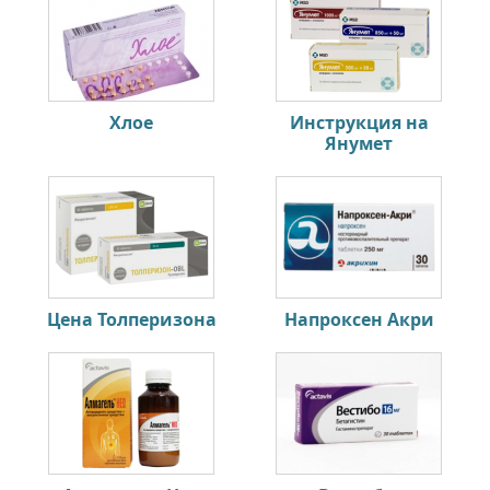
Хлое
Инструкция на
Янумет
Цена Толперизона
Напроксен Акри