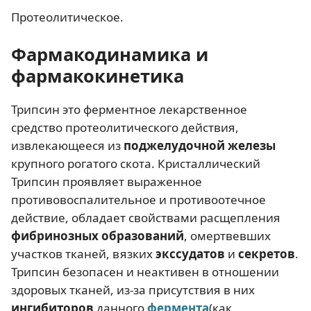
Протеолитическое.
Фармакодинамика и
фармакокинетика
Трипсин это ферментное лекарственное
средство протеолитического действия,
извлекающееся из
поджелудочной железы
крупного рогатого скота. Кристаллический
Трипсин проявляет выраженное
противовоспалительное и противоотечное
действие, обладает свойствами расщепления
фибринозных образований
, омертвевших
участков тканей, вязких
экссудатов
и
секретов
.
Трипсин безопасен и неактивен в отношении
здоровых тканей, из-за присутствия в них
ингибиторов
данного
фермента
(как