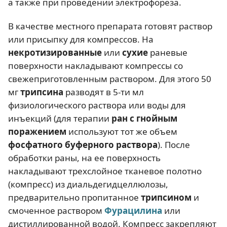
а также при проведении электрофореза.
В качестве местного препарата готовят раствор
или присыпку для компрессов. На
некротизированные
или
сухие
раневые
поверхности накладывают компрессы со
свежеприготовленным раствором. Для этого 50
мг
трипсина
разводят в 5-ти мл
физиологического раствора или воды для
инъекций (для терапии
ран с гнойным
поражением
используют тот же объем
фосфатного буферного раствора
). После
обработки раны, на ее поверхность
накладывают трехслойное тканевое полотно
(компресс) из диальдегидцеллюлозы,
предварительно пропитанное
трипсином
и
смоченное раствором
Фурацилина
или
дистиллированной водой. Компресс закрепляют