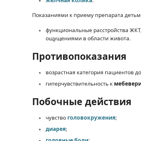
желчная колика
.
Показаниями к приему препарата детьми
функциональные расстройства ЖКТ
ощущениями в области живота.
Противопоказания
возрастная категория пациентов до 
гиперчувствительность к
мебевер
Побочные действия
чувство
головокружения
;
диарея
;
головные боли
;