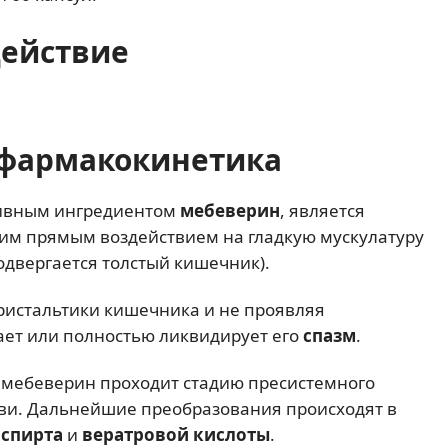
действие
фармакокинетика
тивным ингредиентом
мебеверин
, является
м прямым воздействием на гладкую мускулатуру
одвергается толстый кишечник).
истальтики кишечника и не проявляя
ает или полностью ликвидирует его
спазм
.
 мебеверин проходит стадию пресистемного
ови. Дальнейшие преобразования происходят в
 спирта
и
вератровой кислоты
.