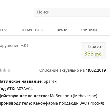
ТЫ
ЛЕКАРСТВА
ВРАЧИ
КЛИНИКИ
нарушения ЖКТ
Цена от:
353
руб.
Описание актуально на
19.02.2019
Латинское название:
Sparex
Код АТХ:
A03AA04
Действующее вещество:
Мебеверин (Mebeverine)
Производитель:
Канонфарма продакшн ЗАО (Россия)