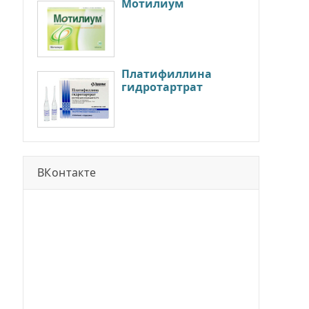
Мотилиум
Платифиллина
гидротартрат
ВКонтакте