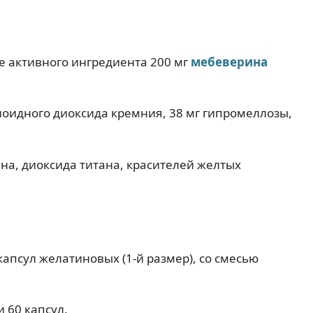
ве активного ингредиента 200 мг
мебеверина
оидного диоксида кремния, 38 мг гипромеллозы,
на, диоксида титана, красителей желтых
апсул желатиновых (1-й размер), со смесью
 60 капсул.