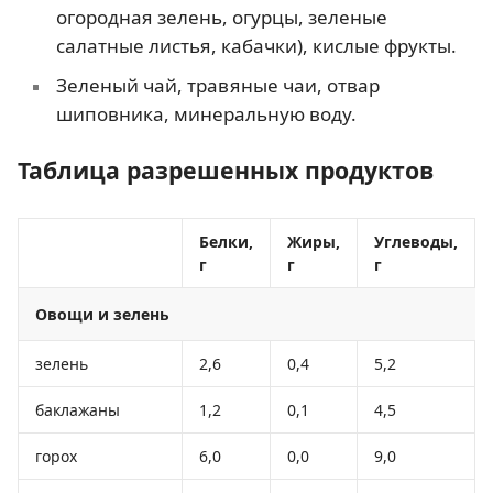
огородная зелень, огурцы, зеленые
салатные листья, кабачки), кислые фрукты.
Зеленый чай, травяные чаи, отвар
шиповника, минеральную воду.
Таблица разрешенных продуктов
Белки,
Жиры,
Углеводы,
г
г
г
Овощи и зелень
зелень
2,6
0,4
5,2
баклажаны
1,2
0,1
4,5
горох
6,0
0,0
9,0