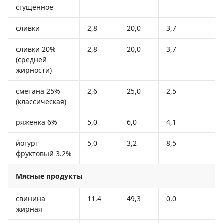
сгущенное
сливки
2,8
20,0
3,7
сливки 20%
2,8
20,0
3,7
(средней
жирности)
сметана 25%
2,6
25,0
2,5
(классическая)
ряженка 6%
5,0
6,0
4,1
йогурт
5,0
3,2
8,5
фруктовый 3.2%
Мясные продукты
свинина
11,4
49,3
0,0
жирная