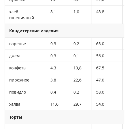
хлеб
8,1
1,0
48,8
пшеничный
Кондитерские изделия
варенье
0,3
0,2
63,0
джем
0,3
0,1
56,0
конфеты
4,3
19,8
67,5
пирожное
3,8
22,6
47,0
повидло
0,4
0,2
58,6
халва
11,6
29,7
54,0
Торты