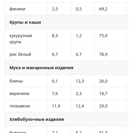
финики
2,5
0,5
69,2
Крупы и каши
кукурузная
8,3
1,2
75,0
крупа
рис белый
6,7
0,7
78,9
Мука и макаронные изделия
блины
6,1
12,3
26,0
вареники
7,6
2,3
18,7
пельмени
11,9
12,4
29,0
Хлебобулочные изделия
булочки
7,2
6,2
51,0