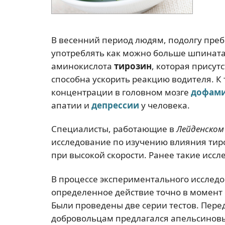
В весенний период людям, подолгу пре
употреблять как можно больше шпината
аминокислота
тирозин
, которая присут
способна ускорить реакцию водителя. К
концентрации в головном мозге
дофам
апатии и
депрессии
у человека.
Специалисты, работающие в
Лейденском
исследование по изучению влияния тиро
при высокой скорости. Ранее такие иссл
В процессе экспериментального исслед
определенное действие точно в момент 
Были проведены две серии тестов. Пере
добровольцам предлагался апельсиновый