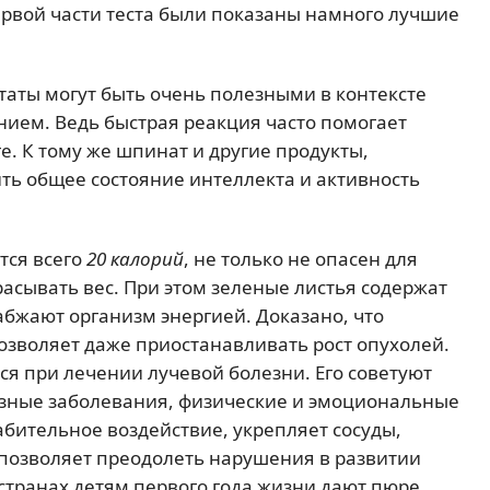
первой части теста были показаны намного лучшие
таты могут быть очень полезными в контексте
ием. Ведь быстрая реакция часто помогает
е. К тому же шпинат и другие продукты,
ть общее состояние интеллекта и активность
тся всего
20 калорий
, не только не опасен для
расывать вес. При этом зеленые листья содержат
абжают организм энергией. Доказано, что
озволяет даже приостанавливать рост опухолей.
я при лечении лучевой болезни. Его советуют
езные заболевания, физические и эмоциональные
абительное воздействие, укрепляет сосуды,
 позволяет преодолеть нарушения в развитии
 странах детям первого года жизни дают пюре,