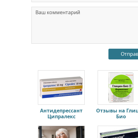
Антидепрессант
Отзывы на Гли
Ципралекс
Био