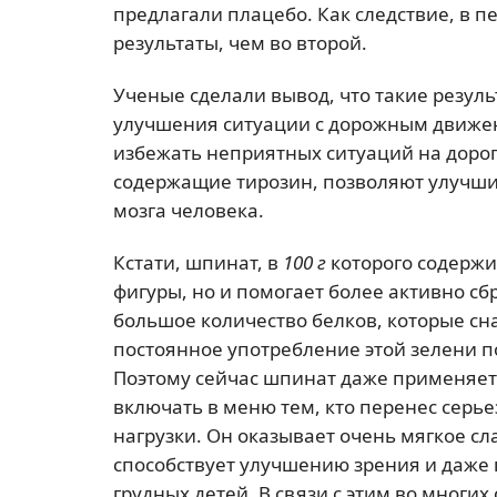
предлагали плацебо. Как следствие, в 
результаты, чем во второй.
Ученые сделали вывод, что такие резуль
улучшения ситуации с дорожным движен
избежать неприятных ситуаций на дорог
содержащие тирозин, позволяют улучши
мозга человека.
Кстати, шпинат, в
100 г
которого содержи
фигуры, но и помогает более активно сб
большое количество белков, которые сн
постоянное употребление этой зелени п
Поэтому сейчас шпинат даже применяетс
включать в меню тем, кто перенес серь
нагрузки. Он оказывает очень мягкое сл
способствует улучшению зрения и даже
грудных детей. В связи с этим во многих