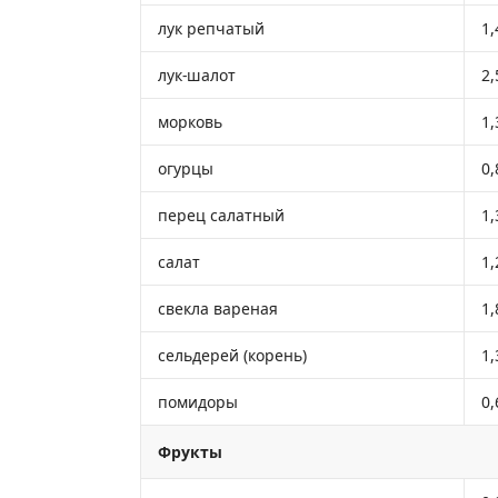
лук репчатый
1,
лук-шалот
2,
морковь
1,
огурцы
0,
перец салатный
1,
салат
1,
свекла вареная
1,
сельдерей (корень)
1,
помидоры
0,
Фрукты