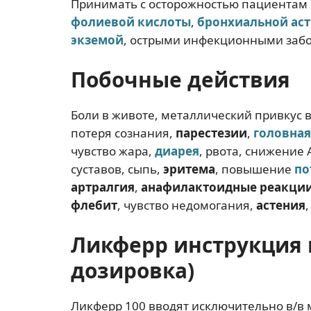
Принимать с осторожностью пациентам 
фолиевой кислоты
,
бронхиальной ас
экземой
, острыми инфекционными заб
Побочные действия
Боли в животе, металлический привкус в
потеря сознания,
парестезии
,
головная
чувство жара,
диарея
, рвота, снижение
суставов, сыпь,
эритема
, повышение
по
артралгия
,
анафилактоидные реакци
флебит
, чувство недомогания,
астения
Ликферр инструкция 
дозировка)
Ликферр 100 вводят исключительно в/в 