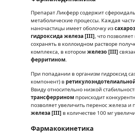
Препарат Ликферр содержит сфероидаль
метаболические процессы. Каждая част
наночастицы имеет оболочку из
сахаро
гидроксида железа [III]
, что позволяе
сохранять в коллоидном растворе получ
комплекса, в котором
железо [III]
связан
ферритином
.
При попадании в организм гидроксид с
компонент) в
ретикулоэндотелиальной
Ввиду относительно низкой стабильнос
трансферрином
происходит конкурентн
позволяет увеличить перенос железа и 
железа [III]
в количестве 100 мг увелич
Фармакокинетика