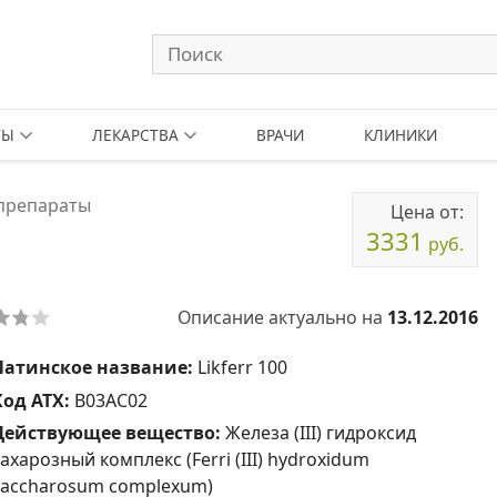
ТЫ
ЛЕКАРСТВА
ВРАЧИ
КЛИНИКИ
препараты
Цена от:
3331
руб.
Описание актуально на
13.12.2016
Латинское название:
Likferr 100
Код АТХ:
B03AC02
Действующее вещество:
Железа (III) гидроксид
ахарозный комплекс (Ferri (III) hydroxidum
saccharosum complexum)