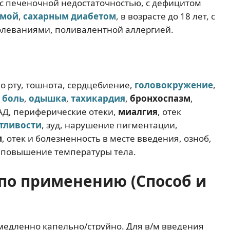
с печеночной недостаточностью, с дефицитом
тмой
,
сахарным диабетом
, в возрасте до 18 лет, с
олеваниями, поливалентной аллергией.
о рту, тошнота, сердцебиение,
головокружение
,
 боль
,
одышка
,
тахикардия
,
бронхоспазм
,
 АД, периферические отеки,
миалгия
, отек
тливости
, зуд, нарушение пигментации,
и
, отек и болезненность в месте введения, озноб,
, повышение температуры тела.
по применению (Способ и
медленно капельно/струйно. Для в/м введения