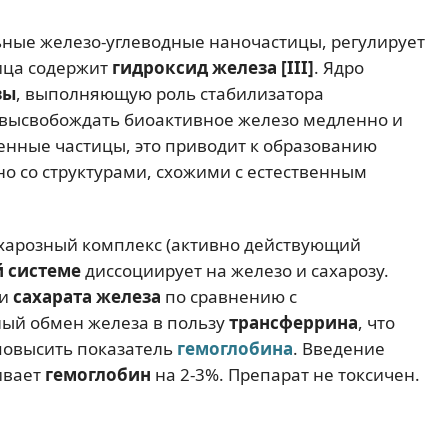
ные железо-углеводные наночастицы, регулирует
ица содержит
гидроксид железа [III]
. Ядро
зы
, выполняющую роль стабилизатора
т высвобождать биоактивное железо медленно и
енные частицы, это приводит к образованию
о со структурами, схожими с естественным
ахарозный комплекс (активно действующий
 системе
диссоциирует на железо и сахарозу.
ти
сахарата железа
по сравнению с
ый обмен железа в пользу
трансферрина
, что
повысить показатель
гемоглобина
. Введение
ивает
гемоглобин
на 2-3%. Препарат не токсичен.