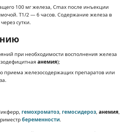
ащего 100 мг железа, Cmax после инъекции
 мочой. T1/2 — 6 часов. Содержание железа в
через сутки.
ению
ояний при необходимости восполнения железа
лезодефицитная
анемия
);
ю приема железосодержащих препаратов или
за.
Ликферр,
гемохроматоз
,
гемосидероз
,
анемия
,
триместр
беременности
.