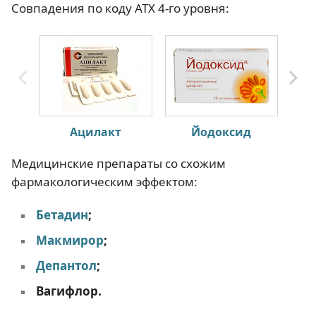
Совпадения по коду АТХ 4-го уровня:
Ацилакт
Йодоксид
Ф
Медицинские препараты со схожим
фармакологическим эффектом:
Бетадин
;
Макмирор
;
Депантол
;
Вагифлор.