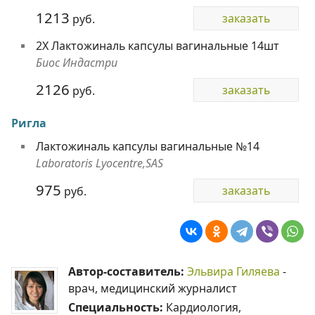
1213
заказать
руб.
2Х Лактожиналь капсулы вагинальные 14шт
Биос Индастри
2126
заказать
руб.
Ригла
Лактожиналь капсулы вагинальные №14
Laboratoris Lyocentre,SAS
975
заказать
руб.
Автор-составитель:
Эльвира Гиляева
-
врач, медицинский журналист
Специальность:
Кардиология,