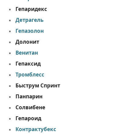
Гепаридекс
Детрагель
Гепазолон
Долонит
Венитан
Гепаксид
Тромблесс
Быструм Спринт
Панпарин
Солвибене
Гепароид
Контрактубекс