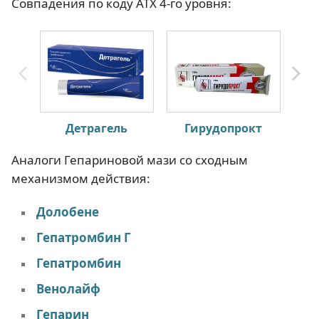
Совпадения по коду АТХ 4-го уровня:
Детрагель
Гирудопрокт
Геп
Аналоги Гепариновой мази со сходным
механизмом действия:
Долобене
Гепатромбин Г
Гепатромбин
Венолайф
Гепарин