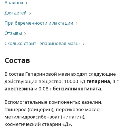
Аналоги
Для детей
При беременности и лактации
Отзывы
Сколько стоит Гепариновая мазь?
Состав
В состав Гепариновой мази входят следующие
действующие вещества: 10000 ЕД
гепарина
, 4 г
анестезина
и 0.08 г
бензилникотината
.
Вспомогательные компоненты: вазелин,
глицерол (глицерин), персиковое масло,
метилгидроксибензоат (нипагин),
косметический стеарин «Д»,