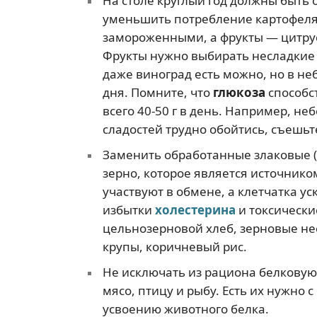
На столе круглый год должны быть о
уменьшить потребление картофеля
замороженными, а фрукты — цитрус
Фрукты нужно выбирать несладкие (
даже виноград есть можно, но в не
дня. Помните, что
глюкоза
способст
всего 40-50 г в день. Например, не
сладостей трудно обойтись, съешьт
Заменить обработанные злаковые (
зерно, которое является источнико
участвуют в обмене, а клетчатка у
избытки
холестерина
и токсически
цельнозерновой хлеб, зерновые н
крупы, коричневый рис.
Не исключать из рациона белкову
мясо, птицу и рыбу. Есть их нужно
усвоению животного белка.