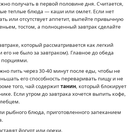
жно получать в первой половине дня. Считается,
ные теплые блюда — каши или омлет. Если нет
ть или отсутствует аппетит, выпейте привычную
еньем, тостом, а полноценный завтрак сделайте
автраке, который рассматривается как легкий
ли его не было за завтраком). Главное до обеда
и порциями.
жно пить через 30-40 минут после еды, чтобы не
еньшать его способность переваривать пищу и не
оме того, чай содержит
танин
, который блокирует
ке. Если утром до завтрака хочется выпить кофе,
хлебцем.
или рыбного блюда, приготовленного запеканием
а.
ставят йогурт или орехи.