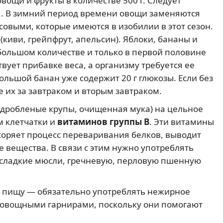
вощи и фрукты в количестве 500 г. Следует
. В зимний период времени овощи заменяются
овыми, которые имеются в изобилии в этот сезон.
киви, грейпфрут, апельсин). Яблоки, бананы и
большом количестве и только в первой половине
вует прибавке веса, а организму требуется ее
большой банан уже содержит 20 г глюкозы. Если без
е их за завтраком и вторым завтраком.
дробленые крупы, очищенная мука) на цельное
м клетчатки и
витаминов группы В
. Эти витамины
скоряет процесс переваривания белков, выводит
е вещества. В связи с этим нужно употреблять
есладкие мюсли, гречневую, перловую пшенную
ю пищу — обязательно употреблять нежирное
 с овощными гарнирами, поскольку они помогают