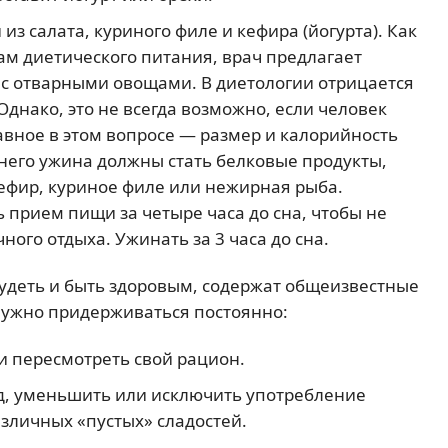
з салата, куриного филе и кефира (йогурта). Как
ам диетического питания, врач предлагает
с отварными овощами. В диетологии отрицается
 Однако, это не всегда возможно, если человек
лавное в этом вопросе — размер и калорийность
его ужина должны стать белковые продукты,
ефир, куриное филе или нежирная рыба.
 прием пищи за четыре часа до сна, чтобы не
ого отдыха. Ужинать за 3 часа до сна.
худеть и быть здоровым, содержат общеизвестные
нужно придерживаться постоянно:
и пересмотреть свой рацион.
д, уменьшить или исключить употребление
зличных «пустых» сладостей.