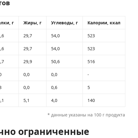
тов
лки, г
Жиры, г
Углеводы, г
Калории, ккал
,6
29,7
54,0
523
,6
29,7
54,0
523
,7
29,9
50,6
516
0
0,0
0,0
-
3
0,0
0,6
5
,1
5,1
4,0
140
* данные указаны на 100 г продукта
чно ограниченные