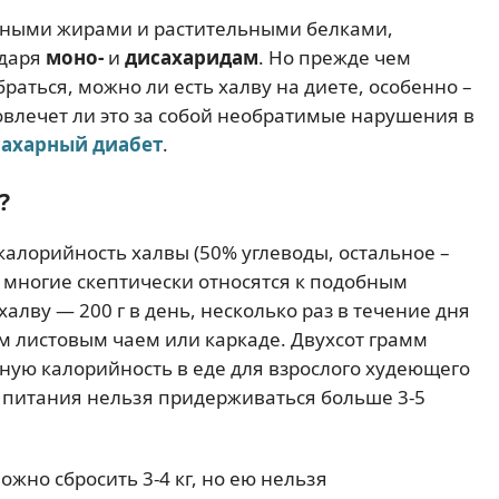
езными жирами и растительными белками,
одаря
моно-
и
дисахаридам
. Но прежде чем
раться, можно ли есть халву на диете, особенно –
овлечет ли это за собой необратимые нарушения в
сахарный диабет
.
?
калорийность халвы (50% углеводы, остальное –
), многие скептически относятся к подобным
алву — 200 г в день, несколько раз в течение дня
м листовым чаем или каркаде. Двухсот грамм
чную калорийность в еде для взрослого худеющего
о питания нельзя придерживаться больше 3-5
ожно сбросить 3-4 кг, но ею нельзя