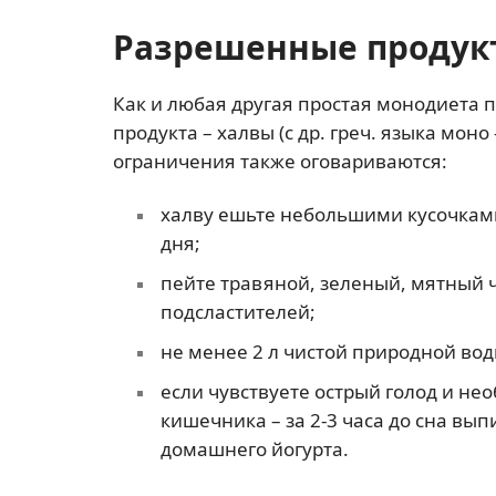
Разрешенные продук
Как и любая другая простая монодиета 
продукта – халвы (с др. греч. языка мо
ограничения также оговариваются:
халву ешьте небольшими кусочками –
дня;
пейте травяной, зеленый, мятный ч
подсластителей;
не менее 2 л чистой природной воды
если чувствуете острый голод и н
кишечника – за 2-3 часа до сна вы
домашнего йогурта.