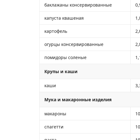
баклажаны консервированные
0,
капуста квашеная
1,
картофель
2,
огурцы консервированные
2,
помидоры соленые
1,
Крупы и каши
каши
3,
Мука и макаронные изделия
макароны
10
спагетти
10
паста
10