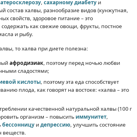
к
атеросклерозу
,
сахарному диабету
и
ый состав халвы, разнообразие видов (кунжутная,
ных свойств, здоровое питание – это
содержать как свежие овощи, фрукты, постное
масла и рыбу.
алвы, то халва при диете полезна:
ьный
афродизиак
, поэтому перед ночью любви
чными сладостями;
иевой кислоты
, поэтому эта еда способствует
нию плода, как говорят на востоке: «халва – это
треблении качественной натуральной халвы (100 г
доровить организм – повысить
иммунитет
,
ь
бессонницу
и
депрессию
, улучшить состояние
н веществ.