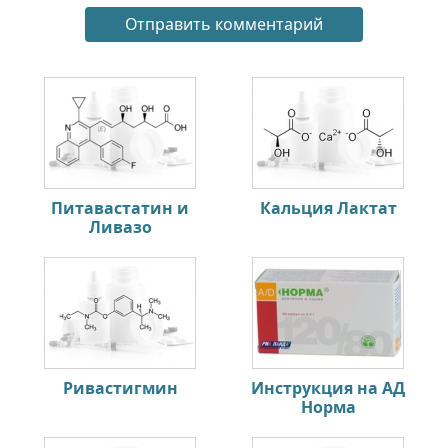
Питавастатин и
Кальция Лактат
Ливазо
Ривастигмин
Инструкция на АД
Норма