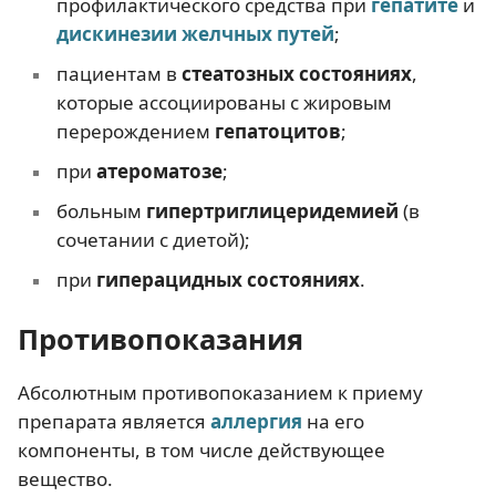
профилактического средства при
гепатите
и
дискинезии желчных путей
;
пациентам в
стеатозных состояниях
,
которые ассоциированы с жировым
перерождением
гепатоцитов
;
при
атероматозе
;
больным
гипертриглицеридемией
(в
сочетании с диетой);
при
гиперацидных состояниях
.
Противопоказания
Абсолютным противопоказанием к приему
препарата является
аллергия
на его
компоненты, в том числе действующее
вещество.