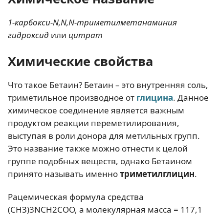
1-карбокси-N,N,N-триметилметанаминия
гидроксид
или
цитрат
Химические свойства
Что такое Бетаин? Бетаин – это внутренняя соль,
триметильное производное от
глицина
. Данное
химическое соединение является важным
продуктом реакции переметилирования,
выступая в роли донора для метильных групп.
Это название также можно отнести к целой
группе подобных веществ, однако Бетаином
принято называть именно
триметилглицин
.
Рацемическая формула средства
(CH3)3NCH2COO, а молекулярная масса = 117,1