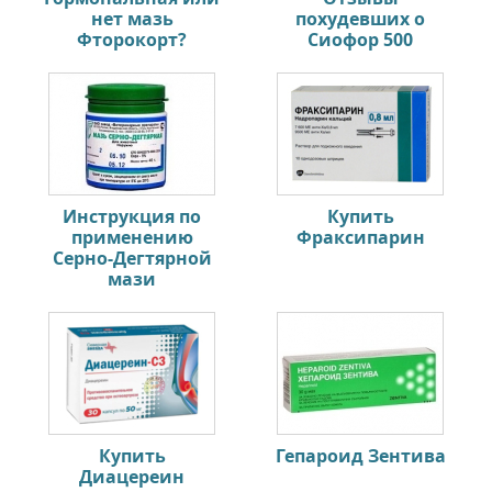
нет мазь
похудевших о
Фторокорт?
Сиофор 500
Инструкция по
Купить
применению
Фраксипарин
Серно-Дегтярной
мази
Купить
Гепароид Зентива
Диацереин