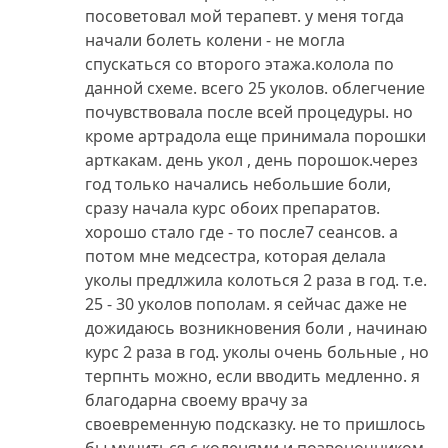
посоветовал мой терапевт. у меня тогда
начали болеть колени - не могла
спускаться со второго этажа.колола по
данной схеме. всего 25 уколов. облегчение
почувствовала после всей процедуры. но
кроме артрадола еще принимала порошки
арткакам. день укол , день порошок.через
год только начались небольшие боли,
сразу начала курс обоих препаратов.
хорошо стало где - то после7 сеансов. а
потом мне медсестра, которая делала
уколы предлжила колоться 2 раза в год. т.е.
25 - 30 уколов пополам. я сейчас даже не
дожидаюсь возникновения боли , начинаю
курс 2 раза в год. уколы очень больные , но
терпнть можно, если вводить медленно. я
благодарна своему врачу за
своевременную подсказку. не то пришлось
бы мучиться с коленями и позвоночником.