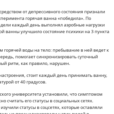
 средством от депрессивного состояния признали
ксперимента горячая ванна «победила». По
недели каждый день выполнял аэробные нагрузки
ой ванны улучшило состояние психики на 3 пункта
м горячей воды на тело: пребывание в ней ведет к
чередь, помогает синхронизировать суточный
ный ритм, как правило, нарушен.
и настроения, стоит каждый день принимать ванну,
турой от 40 градусов.
ского университета установили, что симптомом
о считать его статусы в социальных сетях.
изучили статусы в соцсетях, которые оставляли
етально проанализировали у этих людей в