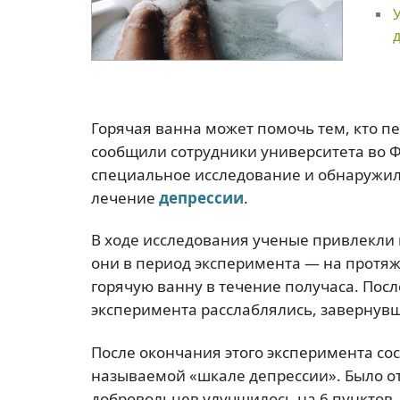
Горячая ванна может помочь тем, кто п
сообщили сотрудники университета во Ф
специальное исследование и обнаружил
лечение
депрессии
.
В ходе исследования ученые привлекли 
они в период эксперимента — на протя
горячую ванну в течение получаса. Пос
эксперимента расслаблялись, завернувши
После окончания этого эксперимента сос
называемой «шкале депрессии». Было от
добровольцев улучшилось на 6 пунктов.